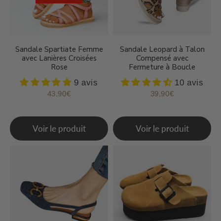
Sandale Spartiate Femme
Sandale Leopard à Talon
avec Lanières Croisées
Compensé avec
Rose
Fermeture à Boucle
9 avis
10 avis
43,90€
39,90€
Prix
43,90€
Prix
39,90€
régulier
régulier
Voir le produit
Voir le produit