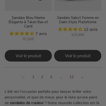
Sandale Bleu Marine
Sandale Sabot Femme en
Élégante à Talon Bas et
Daim Style Plateforme
Carré
12 avis
7 avis
119,90€
Prix
119,90€
97,90€
Prix
97,90€
régulier
régulier
Voir le produit
Voir le produit
←
1
2
3
…
12
→
L'été est l'occasion parfaite pour laisser briller votre
personnalité, et quoi de mieux pour le faire qu'une paire
de
sandales de couleur
? Notre nouvelle collection est là