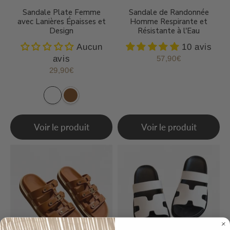
Sandale Plate Femme
Sandale de Randonnée
avec Lanières Épaisses et
Homme Respirante et
Design
Résistante à l'Eau
Aucun
10 avis
avis
57,90€
Prix
57,90€
régulier
29,90€
Prix
29,90€
régulier
Voir le produit
Voir le produit