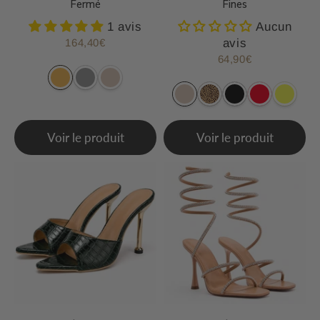
Fermé
Fines
1 avis
Aucun
164,40€
avis
Prix
164,40€
régulier
64,90€
Prix
64,90€
régulier
Voir le produit
Voir le produit