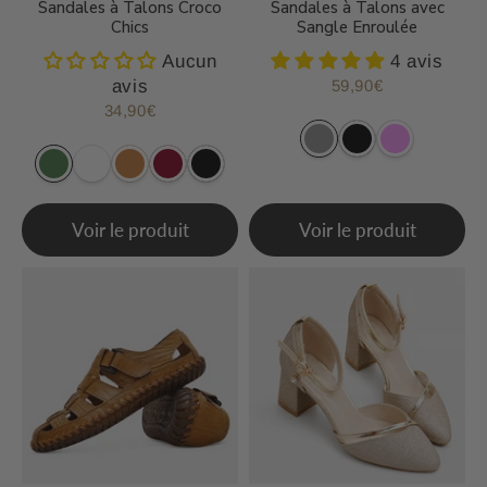
Sandales à Talons Croco
Sandales à Talons avec
Chics
Sangle Enroulée
Aucun
4 avis
avis
59,90€
Prix
59,90€
régulier
34,90€
Prix
34,90€
régulier
Voir le produit
Voir le produit