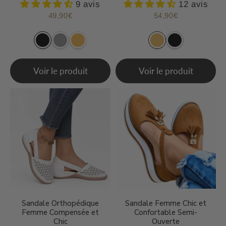
9 avis
12 avis
49,90€
54,90€
Prix
49,90€
Prix
54,90€
régulier
régulier
Voir le produit
Voir le produit
Sandale Orthopédique
Sandale Femme Chic et
Femme Compensée et
Confortable Semi-
Chic
Ouverte