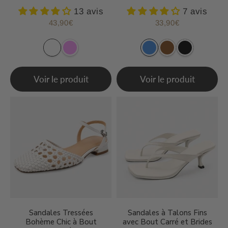
13 avis
7 avis
43,90€
33,90€
Prix
43,90€
Prix
33,90€
régulier
régulier
Voir le produit
Voir le produit
Sandales Tressées
Sandales à Talons Fins
Bohème Chic à Bout
avec Bout Carré et Brides