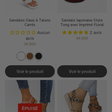
Sandales Oasis à Talons
Sandale Japonaise Style
Carrés
Tong avec Imprimé Floral
Aucun
2 avis
avis
64,90€
Prix
64,90€
régulier
39,90€
Prix
39,90€
régulier
Voir le produit
Voir le produit
ÉPUISÉ