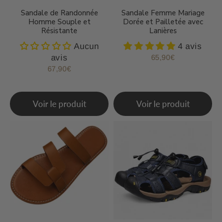
Sandale de Randonnée
Sandale Femme Mariage
Homme Souple et
Dorée et Pailletée avec
Résistante
Lanières
Aucun
4 avis
avis
65,90€
Prix
65,90€
régulier
67,90€
Prix
67,90€
régulier
Voir le produit
Voir le produit