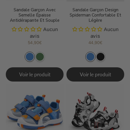
Sandale Garçon Avec
Sandale Garçon Design
Semelle Épaisse
Spiderman Confortable Et
Antidérapante Et Souple
Légère
Aucun
Aucun
avis
avis
54,90€
44,90€
Prix
54,90€
Prix
44,90€
régulier
régulier
Voir le produit
Voir le produit