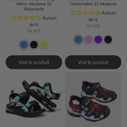
Héros Moderne Et
Confortable Et Moderne
Résistante
Aucun
Aucun
avis
avis
54,90€
Prix
54,90€
34,90€
Prix
34,90€
régulier
régulier
Voir le produit
Voir le produit