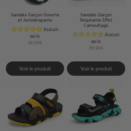
Sandale Garçon Ouverte
Sandale Garçon
et Antidérapante
Respirante Effet
Camouflage
Aucun
Aucun
avis
avis
49,90€
Prix
49,90€
89,90€
régulier
Prix
89,90€
régulier
Voir le produit
Voir le produit