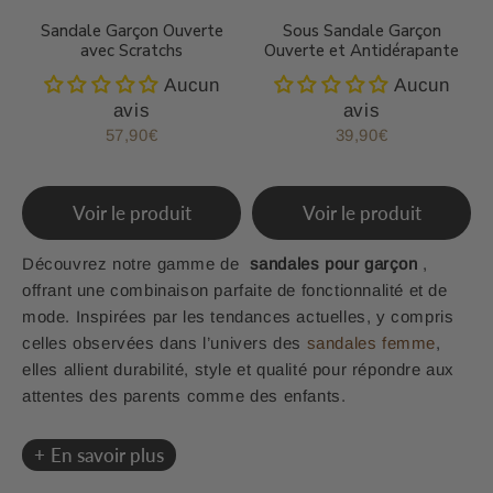
Sandale Garçon Ouverte
Sous Sandale Garçon
avec Scratchs
Ouverte et Antidérapante
Aucun
Aucun
avis
avis
57,90€
39,90€
Prix
57,90€
Prix
39,90€
régulier
régulier
Voir le produit
Voir le produit
Découvrez notre gamme de
sandales pour garçon
,
offrant une combinaison parfaite de fonctionnalité et de
mode. Inspirées par les tendances actuelles, y compris
celles observées dans l’univers des
sandales femme
,
elles allient durabilité, style et qualité pour répondre aux
attentes des parents comme des enfants.
En savoir plus