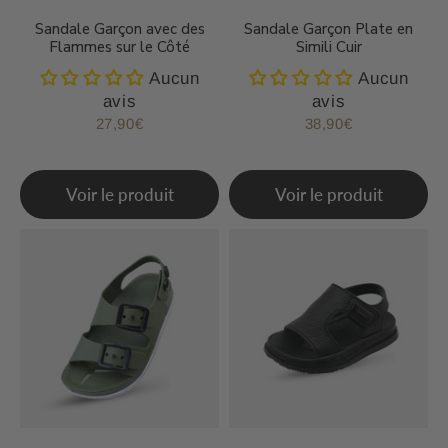
Sandale Garçon avec des
Sandale Garçon Plate en
Flammes sur le Côté
Simili Cuir
Aucun
Aucun
avis
avis
27,90€
38,90€
Prix
27,90€
Prix
38,90€
régulier
régulier
Voir le produit
Voir le produit