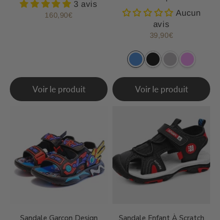
3 avis
Aucun
160,90€
Prix
160,90€
avis
régulier
39,90€
Prix
39,90€
régulier
Voir le produit
Voir le produit
Sandale Garçon Design
Sandale Enfant À Scratch