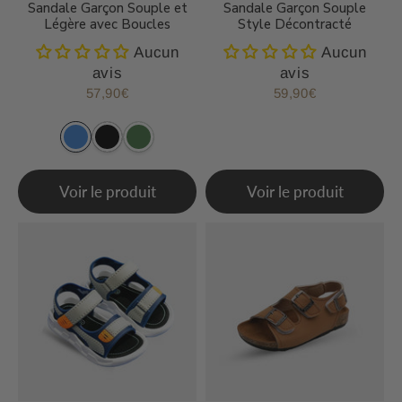
Sandale Garçon Souple et
Sandale Garçon Souple
Légère avec Boucles
Style Décontracté
Aucun
Aucun
avis
avis
57,90€
59,90€
Prix
57,90€
Prix
59,90€
régulier
régulier
Voir le produit
Voir le produit