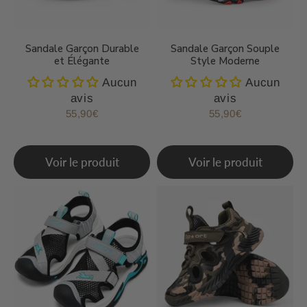
Sandale Garçon Durable
Sandale Garçon Souple
et Élégante
Style Moderne
Aucun
Aucun
avis
avis
55,90€
55,90€
Prix
55,90€
Prix
55,90€
régulier
régulier
Voir le produit
Voir le produit