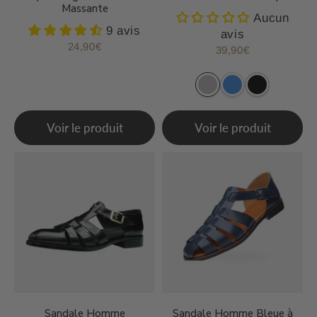
Massante
Aucun
9 avis
avis
24,90€
Prix
24,90€
39,90€
Prix
39,90€
régulier
régulier
Voir le produit
Voir le produit
Sandale Homme
Sandale Homme Bleue à