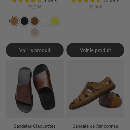
4 avis
12 avis
39,90€
53,90€
Prix
39,90€
Prix
53,90€
régulier
régulier
Voir le produit
Voir le produit
Sandales Claquettes
Sandale de Randonnée