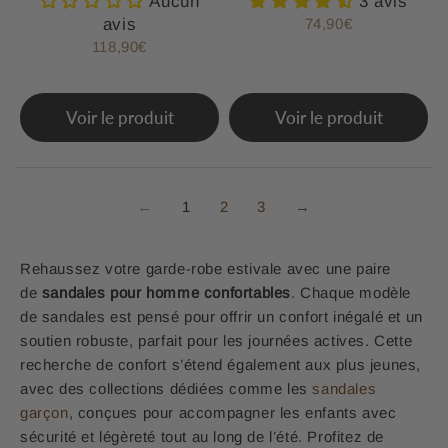
Aucun
3 avis
avis
74,90€
Prix
74,90€
régulier
118,90€
Prix
118,90€
régulier
Voir le produit
Voir le produit
←
1
2
3
→
Rehaussez votre garde-robe estivale avec une paire
de
sandales pour homme confortables
. Chaque modèle
de
sandales
est pensé pour offrir un confort inégalé et un
soutien robuste, parfait pour les journées actives. Cette
recherche de confort s’étend également aux plus jeunes,
avec des collections dédiées comme les
sandales
garçon
, conçues pour accompagner les enfants avec
sécurité et légèreté tout au long de l’été. Profitez de