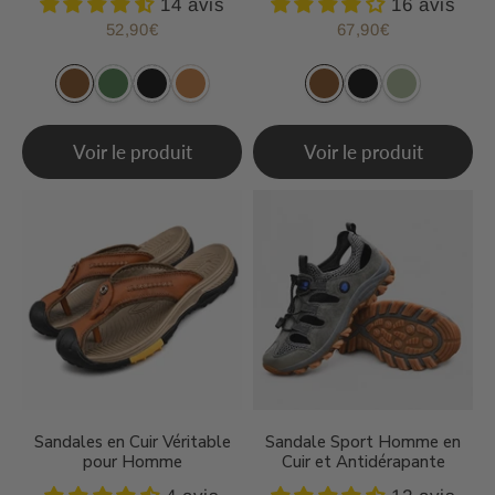
14 avis
16 avis
52,90€
67,90€
Prix
52,90€
Prix
67,90€
régulier
régulier
Voir le produit
Voir le produit
Sandales en Cuir Véritable
Sandale Sport Homme en
pour Homme
Cuir et Antidérapante