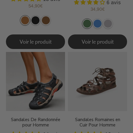
6 avis
54,90€
Prix
54,90€
34,90€
Prix
34,90€
régulier
régulier
Voir le produit
Voir le produit
Sandales De Randonnée
Sandales Romaines en
pour Homme
Cuir Pour Homme