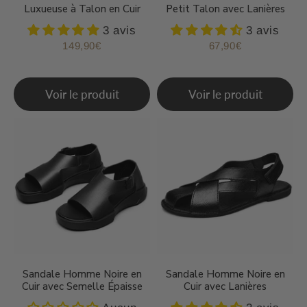
Luxueuse à Talon en Cuir
Petit Talon avec Lanières
3 avis
3 avis
149,90€
67,90€
Prix
149,90€
Prix
67,90€
régulier
régulier
Voir le produit
Voir le produit
Sandale Homme Noire en
Sandale Homme Noire en
Cuir avec Semelle Épaisse
Cuir avec Lanières