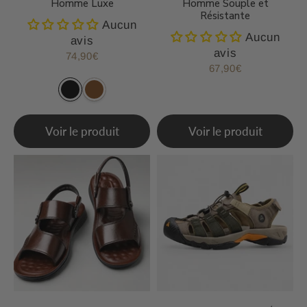
Homme Luxe
Homme Souple et
Résistante
Aucun
Aucun
avis
avis
74,90€
Prix
74,90€
67,90€
régulier
Prix
67,90€
régulier
Voir le produit
Voir le produit