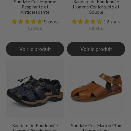
Sandale Cuir Homme
Sandale de Randonnée
Respirante et
Homme Confortable et
Antidérapante
Souple
9 avis
12 avis
57,90€
59,90€
Prix
57,90€
Prix
59,90€
régulier
régulier
Voir le produit
Voir le produit
Sandale de Randonnée
Sandale Cuir Marron Clair
Homme Respirante et
Homme Luxe