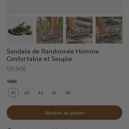
Sandale de Randonnée Homme
Confortable et Souple
59,90€
59,90€
Unit
Taille
price
41
42
43
44
45
Ajouter au panier