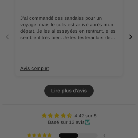
J’ai commandé ces sandales pour un
Co
voyage, mais le colis est arrivé après mon
a
départ. Je les ai essayées en rentrant, elles
fo
semblent très bien. Je les testerai lors de
p
ma prochaine sortie.
Avis complet
A
Lire plus d'avis
4.42 sur 5
Basé sur 12 avis
6