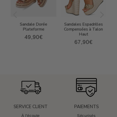
Sandale Dorée
Sandales Espadrilles
t
Plateforme
Compensées à Talon
Haut
49,90€
49,90€
Prix
67,90€
,90€
67,90€
régulier
Prix
régulier
SERVICE CLIENT
PAIEMENTS
À l'écoute
Sécurisés