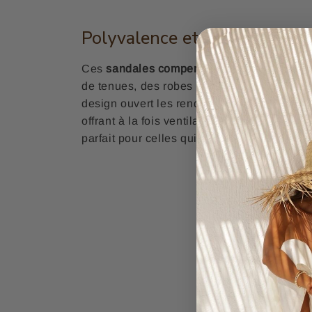
Polyvalence et Style
Ces
sandales compensées femme
noires s
de tenues, des robes d'été légères aux jea
design ouvert les rend idéales pour les sa
offrant à la fois ventilation et une esthétiqu
parfait pour celles qui cherchent à allier mo