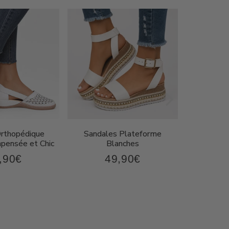
Orthopédique
Sandales Plateforme
Sandal
ensée et Chic
Blanches
Compen
,90€
49,90€
43,90€
49,90€
x
Prix
P
ulier
régulier
r