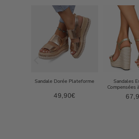
on Femme
Sandale Dorée Plateforme
Sandales Es
oderne
Compensées à
49,90€
€
67,
49,90€
87,90€
Prix
Prix
régulier
régul