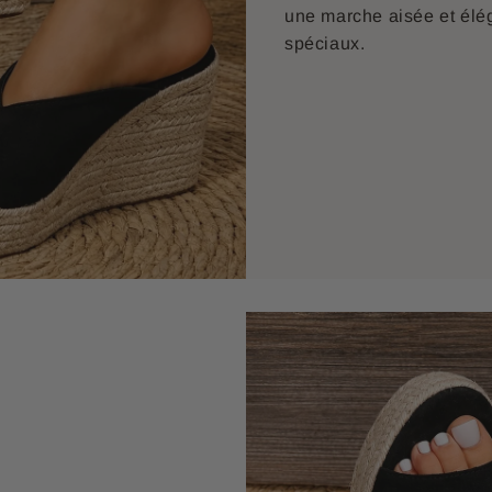
une marche aisée et élég
spéciaux.