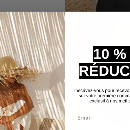
'adaptent à une variété
ns décontractés. Leur
isons plus chaudes,
10 %
e raffinée. C'est le choix
de et fonctionnalité.
RÉDUC
Inscrivez-vous pour recevo
sur votre première comm
exclusif à nos meill
Email