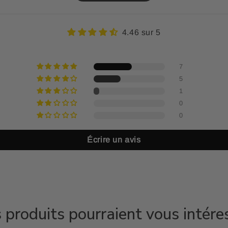
4.46 sur 5
7
5
1
0
0
Écrire un avis
 produits pourraient vous intére