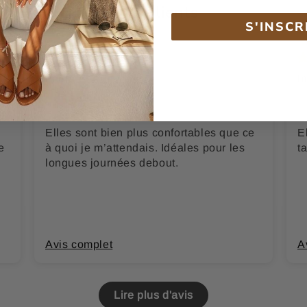
Avis Clients
S'INSCR
Laura B.
I
Elles sont bien plus confortables que ce
E
e
à quoi je m’attendais. Idéales pour les
t
longues journées debout.
Avis complet
A
Lire plus d'avis