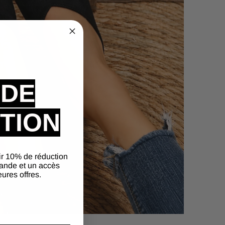
 DE
TION
ir 10% de réduction
ande et un accès
eures offres.