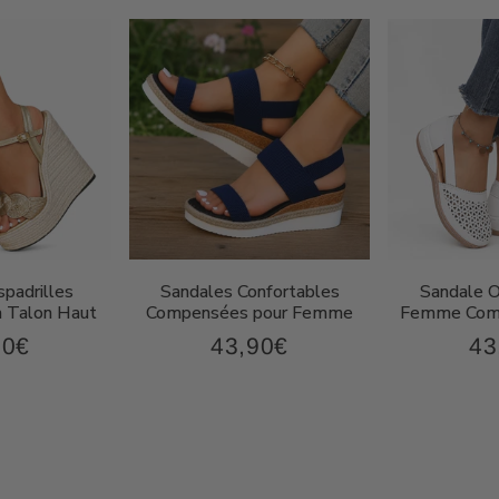
padrilles
Sandales Confortables
Sandale 
 Talon Haut
Compensées pour Femme
Femme Comp
90€
43,90€
43
67,90€
43,90€
Prix
Pri
ier
régulier
rég