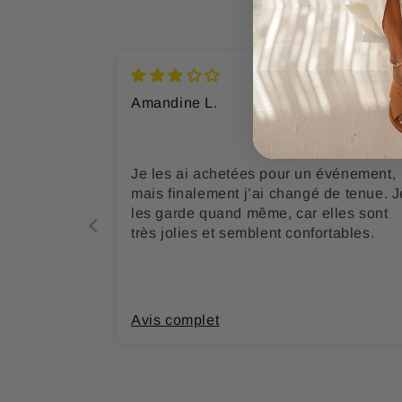
Amandine L.
Je les ai achetées pour un événement,
mais finalement j’ai changé de tenue. J
les garde quand même, car elles sont
très jolies et semblent confortables.
Avis complet