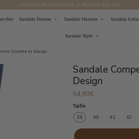
LIVRAISON GRATUITE À PARTIR DE 50€
ercher
Sandale Femme
Sandale Homme
Sandale Enfa
Sandale Style
mme Ouverte et Design
Sandale Compe
Design
54,90€
54,90€
Unit
price
Taille
39
40
41
42