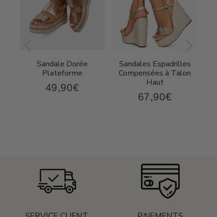
Sandale Dorée
Sandales Espadrilles
t
Plateforme
Compensées à Talon
Haut
49,90€
49,90€
Prix
67,90€
,90€
67,90€
régulier
Prix
régulier
SERVICE CLIENT
PAIEMENTS