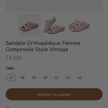
Sandale Orthopédique Femme
Compensée Style Vintage
74,90€
74,90€
Unit
Taille
price
37
38
39
40
41
42
43
Ajouter au panier