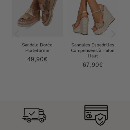
ée
Sandale Dorée
Sandales Espadrilles
ec
Plateforme
Compensées à Talon
Haut
49,90€
49,90€
Prix
67,90€
,90€
67,90€
régulier
Prix
régulier