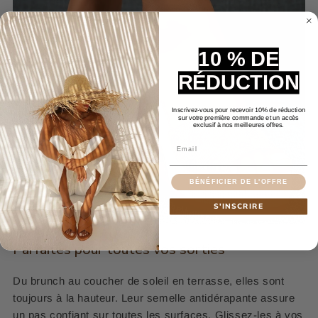
10 % DE
RÉDUCTION
Inscrivez-vous pour recevoir 10% de réduction
sur votre première commande et un accès
exclusif à nos meilleures offres.
Email
BÉNÉFICIER DE L'OFFRE
S'INSCRIRE
Parfaites pour toutes vos sorties
Du brunch au coucher de soleil en terrasse, elles sont
toujours à la hauteur. Leur semelle antidérapante assure
un pas confiant sur toutes les surfaces. Glissez-les à vos