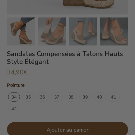
Sandales Compensées à Talons Hauts
Style Élégant
34,90€
34,90€
Unit
Pointure
price
34
35
36
37
38
39
40
41
42
Ajouter au panier