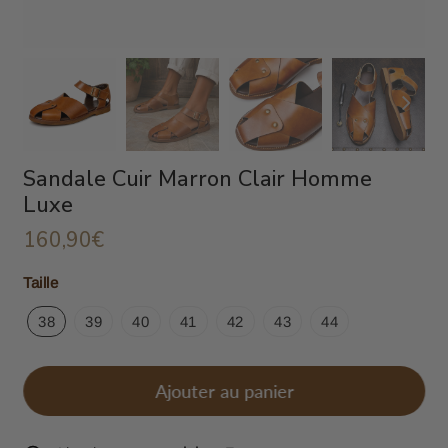
Sandale Cuir Marron Clair Homme
Luxe
160,90€
160,90€
Unit
Taille
price
38
39
40
41
42
43
44
Ajouter au panier