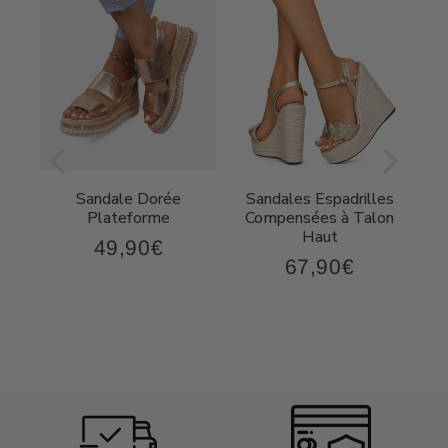
Sandale Dorée
Sandales Espadrilles
t
Plateforme
Compensées à Talon
Haut
49,90€
49,90€
Prix
67,90€
,90€
67,90€
régulier
Prix
régulier