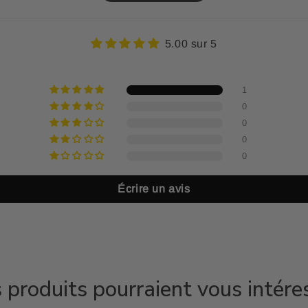
5.00 sur 5
1
0
0
0
0
Écrire un avis
 produits pourraient vous intére