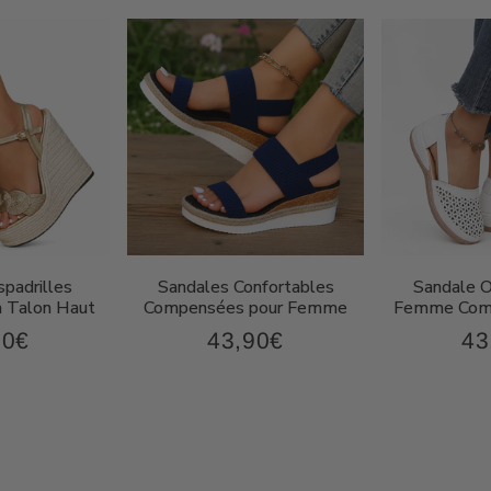
padrilles
Sandales Confortables
Sandale 
 Talon Haut
Compensées pour Femme
Femme Comp
90€
43,90€
43
67,90€
43,90€
Prix
Pri
ier
régulier
rég