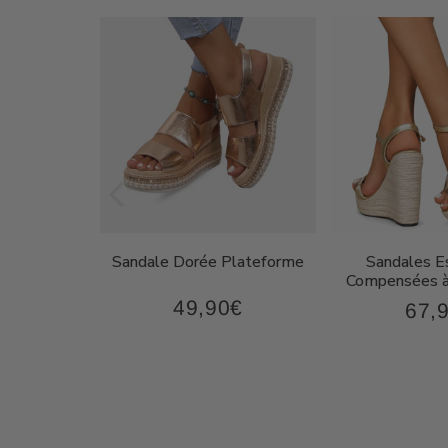
on Femme
Sandale Dorée Plateforme
Sandales Es
oderne
Compensées à
49,90€
€
67,
49,90€
87,90€
Prix
Prix
régulier
régul