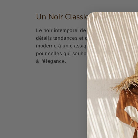
Un Noir Classique Revisité
Le noir intemporel de ces
sandales cloutée
détails tendances et des boucles argentées
moderne à un classique de la garde-robe. C
pour celles qui souhaitent exprimer leur in
à l'élégance.