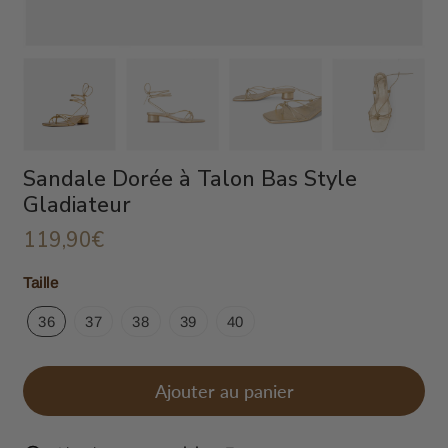
Sandale Dorée à Talon Bas Style
Gladiateur
119,90€
119,90€
Unit
Taille
price
36
37
38
39
40
Ajouter au panier