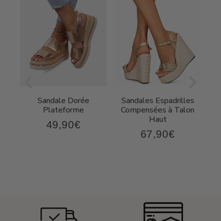
Sandale Dorée
Sandales Espadrilles
t
Plateforme
Compensées à Talon
Haut
49,90€
49,90€
Prix
67,90€
,90€
67,90€
régulier
Prix
régulier