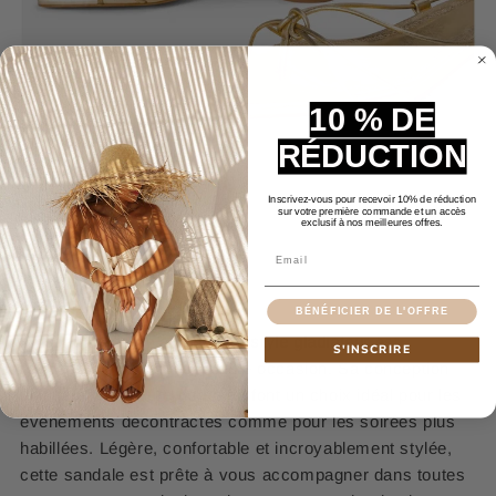
10 % DE
RÉDUCTION
Inscrivez-vous pour recevoir 10% de réduction
sur votre première commande et un accès
exclusif à nos meilleures offres.
Email
Polyvalence et Style
BÉNÉFICIER DE L'OFFRE
La
sandale dorée à talon bas style gladiateur
est
S'INSCRIRE
l'accessoire parfait pour toute occasion. Sa conception
unique et son allure dorée en font un choix idéal pour les
événements décontractés comme pour les soirées plus
habillées. Légère, confortable et incroyablement stylée,
cette sandale est prête à vous accompagner dans toutes