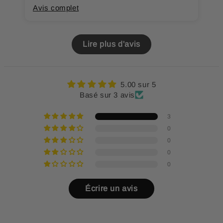
Avis complet
A
Lire plus d'avis
5.00 sur 5
Basé sur 3 avis
3
0
0
0
0
Écrire un avis