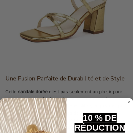
Une Fusion Parfaite de Durabilité et de Style
Cette
sandale dorée
n'est pas seulement un plaisir pour
les yeux, elle est également conçue pour durer. Les
matériaux choisis, du cuir à la microfibre, en passant par
le caoutchouc, sont synonymes de durabilité et de
10 % DE
résistance. Cette conception réfléchie garantit que vos
RÉDUCTION
sandales restent aussi belles qu'au premier jour, même