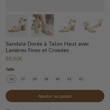
Sandale Dorée à Talon Haut avec
Lanières Fines et Croisées
89,90€
89,90€
Unit
Taille
price
36
37
38
39
40
41
42
Ajouter au panier