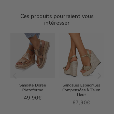
Ces produits pourraient vous
intéresser
Sandale Dorée
Sandales Espadrilles
t
Plateforme
Compensées à Talon
Haut
49,90€
49,90€
Prix
67,90€
,90€
67,90€
régulier
Prix
régulier