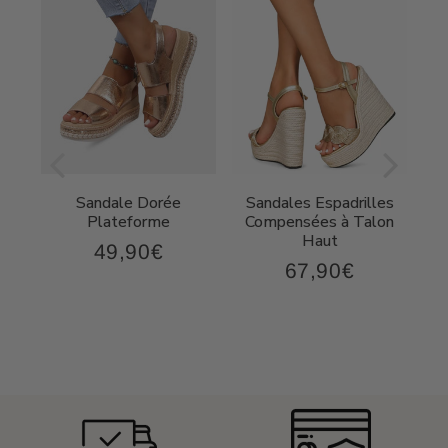
Sandale Dorée
Sandales Espadrilles
t
Plateforme
Compensées à Talon
Haut
49,90€
49,90€
Prix
67,90€
,90€
67,90€
régulier
Prix
régulier