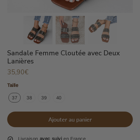
Sandale Femme Cloutée avec Deux
Lanières
35,90€
35,90€
Unit
Taille
price
37
38
39
40
Ajouter au panier
Livraison
avec suivi
en France