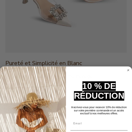
Pureté et Simplicité en Blanc
Le blanc de ces
sandales femme mariage
incarne la
pureté et la simplicité, apportant une touche d'élégance
10 % DE
discrète à votre tenue. Cette couleur classique et
RÉDUCTION
intemporelle est idéale pour harmoniser avec la robe de
mariée, ajoutant une cohérence visuelle à l'ensemble.
Inscrivez-vous pour recevoir 10% de réduction
sur votre première commande et un accès
exclusif à nos meilleures offres.
Email
Avis Clients