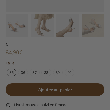
c
84,90€
84,90€
Unit
Taille
price
35
36
37
38
39
40
Ajouter au panier
Livraison
avec suivi
en France