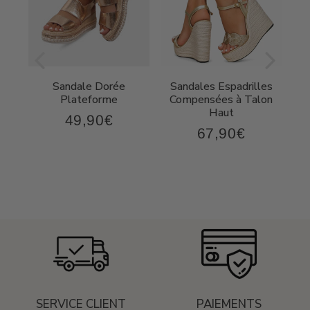
Sandale Dorée
Sandales Espadrilles
t
Plateforme
Compensées à Talon
Haut
49,90€
49,90€
Prix
67,90€
,90€
67,90€
régulier
Prix
régulier
SERVICE CLIENT
PAIEMENTS