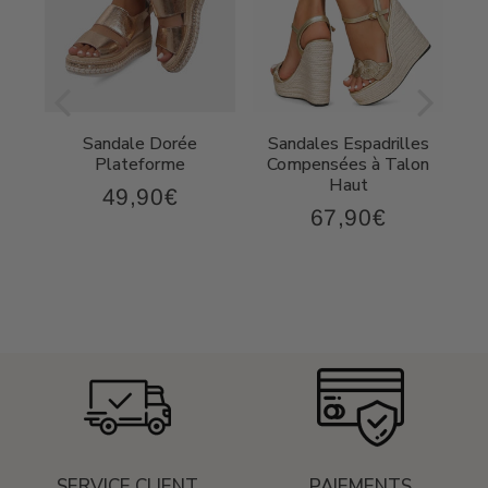
Sandale Dorée
Sandales Espadrilles
t
Plateforme
Compensées à Talon
Haut
49,90€
49,90€
Prix
67,90€
,90€
67,90€
régulier
Prix
régulier
SERVICE CLIENT
PAIEMENTS