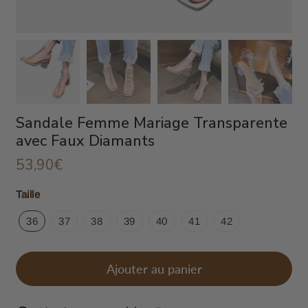
Sandale Femme Mariage Transparente
avec Faux Diamants
53,90€
53,90€
Unit
Taille
price
36
37
38
39
40
41
42
Ajouter au panier