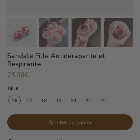
Sandale Fille Antidérapante et
Respirante
25,90€
25,90€
Unit
Taille
price
16
17
18
19
20
21
22
Ajouter au panier