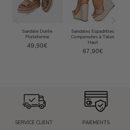
ée
Sandale Dorée
Sandales Espadrilles
ec
Plateforme
Compensées à Talon
Haut
49,90€
49,90€
Prix
67,90€
,90€
67,90€
régulier
Prix
régulier
SERVICE CLIENT
PAIEMENTS