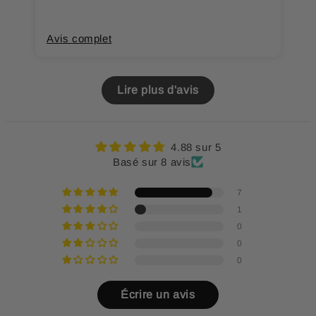
Avis complet
A
Lire plus d'avis
4.88 sur 5
Basé sur 8 avis
7
1
0
0
0
Écrire un avis