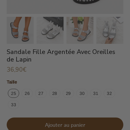
Sandale Fille Argentée Avec Oreilles
de Lapin
36,90€
36,90€
Unit
Taille
price
25
26
27
28
29
30
31
32
33
Ajouter au panier