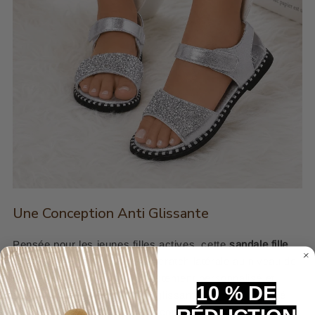
Une Conception Anti Glissante
Pensée pour les jeunes filles actives, cette
sandale fille
est dotée d'une fermeture à scratch latérale au niveau de
la cheville, permettant un ajustement personnalisé et
10 % DE
sécurisé. La conception anti-glissante et la respirabilité
assurent une marche sûre et confortable, idéale pour