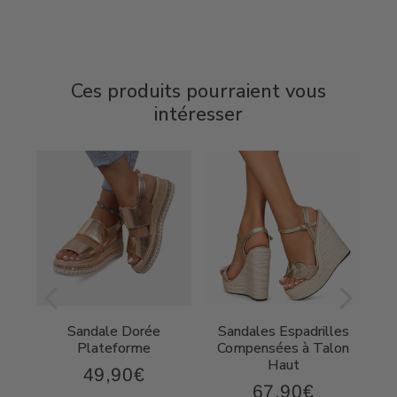
Ces produits pourraient vous
intéresser
Sandale Dorée
Sandales Espadrilles
t
Plateforme
Compensées à Talon
Haut
49,90€
49,90€
Prix
67,90€
,90€
67,90€
régulier
Prix