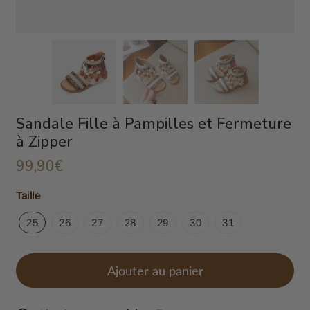
Sandale Fille à Pampilles et Fermeture
à Zipper
99,90€
99,90€
Unit
Taille
price
25
26
27
28
29
30
31
Ajouter au panier