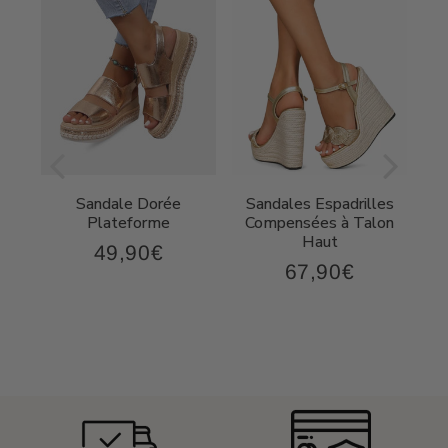
Sandale Dorée
Sandales Espadrilles
t
Plateforme
Compensées à Talon
Haut
49,90€
49,90€
Prix
67,90€
,90€
67,90€
régulier
Prix
régulier