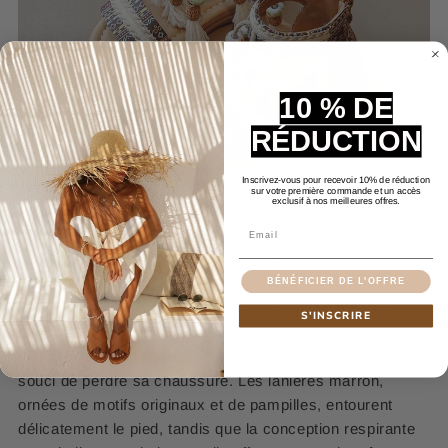
10 % DE
RÉDUCTION
Inscrivez-vous pour recevoir 10% de réduction
sur votre première commande et un accès
exclusif à nos meilleures offres.
Email
Confort et Praticité au Quotidien
BÉNÉFICIER DE L'OFFRE
La fermeture à zipper de notre
sandale fille
située sur le
S'INSCRIRE
talon assure un enfilage rapide et un ajustement sécurisé,
permettant à votre fille de s'aventurer librement sans
souci de perdre sa chaussure. Les lanières marron,
ornées de motifs originaux et de pampilles, entourent
délicatement le pied, tandis que la conception respirante