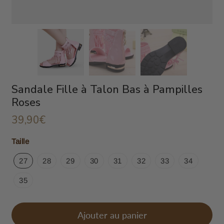
Sandale Fille à Talon Bas à Pampilles
Roses
39,90€
39,90€
Unit
Taille
price
27
28
29
30
31
32
33
34
35
Ajouter au panier