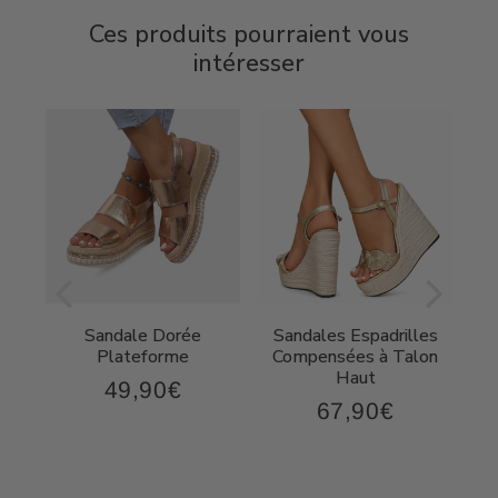
Ces produits pourraient vous
intéresser
Sandale Dorée
Sandales Espadrilles
t
Plateforme
Compensées à Talon
Haut
49,90€
49,90€
Prix
67,90€
,90€
67,90€
régulier
Prix
régulier