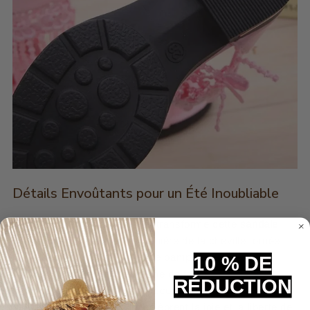
Détails Envoûtants pour un Été Inoubliable
L'attention portée aux détails transforme cette
sandale
fille
en une œuvre d'art. La lanière de la cheville, ornée
d'un effet dentelle délicat et de pampilles roses
10 % DE
suspendues, ajoute une touche de fantaisie et de
RÉDUCTION
mouvement. Ces éléments décoratifs ne sont pas
seulement esthétiques, ils célèbrent la joie et la liberté de