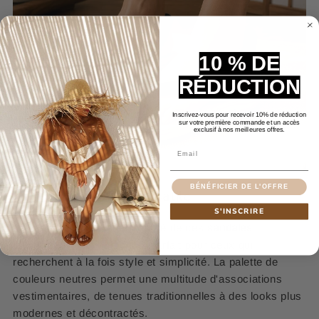
10 % DE
RÉDUCTION
Inscrivez-vous pour recevoir 10% de réduction
sur votre première commande et un accès
exclusif à nos meilleures offres.
Email
BÉNÉFICIER DE L'OFFRE
Design Élégant et Versatile
S'INSCRIRE
Le design minimaliste et épuré de ces
sandales
japonaises
en fait un choix parfait pour ceux qui
recherchent à la fois style et simplicité. La palette de
couleurs neutres permet une multitude d'associations
vestimentaires, de tenues traditionnelles à des looks plus
modernes et décontractés.