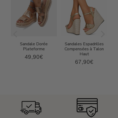
Sandale Dorée
Sandales Espadrilles
t
Plateforme
Compensées à Talon
Haut
49,90€
49,90€
Prix
67,90€
,90€
67,90€
régulier
Prix
régulier