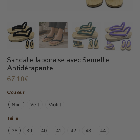
Sandale Japonaise avec Semelle
Antidérapante
67,10€
67,10€
Unit
Couleur
price
Noir
Vert
Violet
Taille
38
39
40
41
42
43
44