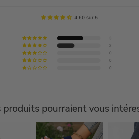
4.60 sur 5
3
2
0
0
0
 produits pourraient vous intére