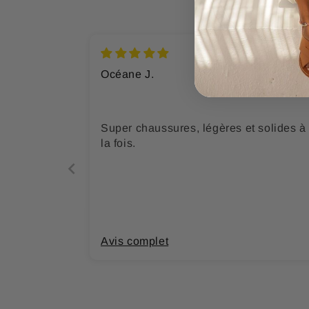
Océane J.
Super chaussures, légères et solides à
la fois.
Avis complet