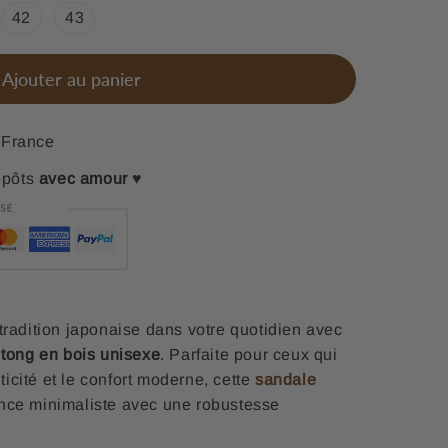
42
43
Ajouter au panier
France
epôts
avec amour
♥
tradition japonaise dans votre quotidien avec
 tong en bois unisexe
. Parfaite pour ceux qui
nticité et le confort moderne, cette
sandale
nce minimaliste avec une robustesse