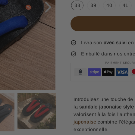
38
39
40
41
Livraison
avec suivi
en 
Emballé dans nos entr
Introduisez une touche de 
la
sandale japonaise style
valorisent à la fois l'authe
japonaise
combine l'éléga
exceptionnelle.