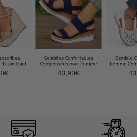
padrilles
Sandales Confortables
Sandale 
 Talon Haut
Compensées pour Femme
Femme Comp
90€
43,90€
43
67,90€
43,90€
Prix
Pri
ier
régulier
rég