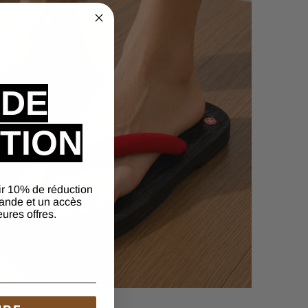
 DE
TION
ir 10% de réduction
ande et un accès
eures offres.