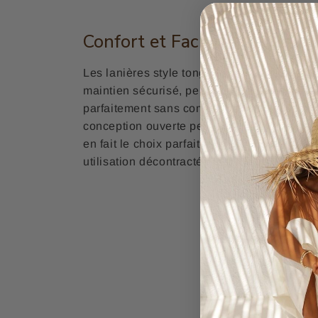
Confort et Facilité d'Utilisati
Les lanières style tong assurent une inserti
maintien sécurisé, permettant à ces
sandal
parfaitement sans compromettre le style ou 
conception ouverte permet à vos pieds de re
en fait le choix parfait pour les journées c
utilisation décontractée à la maison.