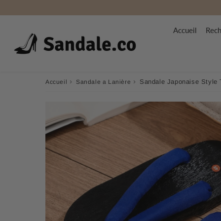
Accueil
Rech
›
›
Sandale Japonaise Style 
Accueil
Sandale a Lanière