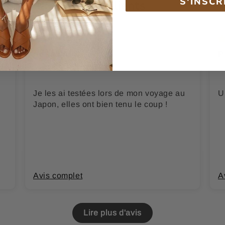
S'INSCR
Avis Clients
Amandine O.
P
Je les ai testées lors de mon voyage au
U
Japon, elles ont bien tenu le coup !
Avis complet
A
Lire plus d'avis