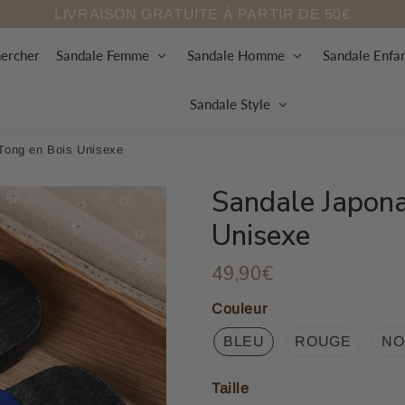
LIVRAISON GRATUITE À PARTIR DE 50€
ercher
Sandale Femme
Sandale Homme
Sandale Enfa
Sandale Style
Tong en Bois Unisexe
Sandale Japona
Unisexe
49,90€
49,90€
Unit
price
Couleur
BLEU
ROUGE
NO
Taille