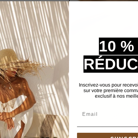
on
on facile du pied et un
es
de s'adapter
10 %
le confort. La
spirer librement, ce qui
RÉDUC
haudes d'été ou pour une
Inscrivez-vous pour recevo
sur votre première comm
exclusif à nos meill
Email