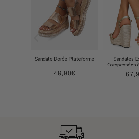
on Femme
Sandale Dorée Plateforme
Sandales Es
oderne
Compensées à
49,90€
€
67,
49,90€
87,90€
Prix
Prix
régulier
régul