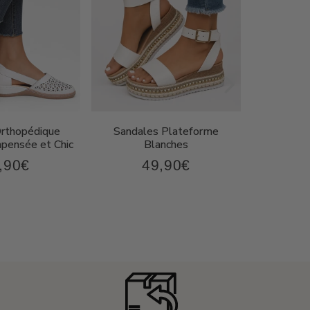
Orthopédique
Sandales Plateforme
Sandal
ensée et Chic
Blanches
Compen
,90€
49,90€
43,90€
49,90€
x
Prix
P
ulier
régulier
r