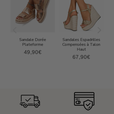
Sandale Dorée
Sandales Espadrilles
t
Plateforme
Compensées à Talon
Haut
49,90€
49,90€
Prix
67,90€
,90€
67,90€
régulier
Prix
régulier