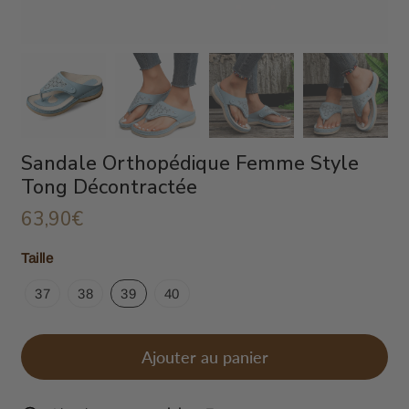
Sandale Orthopédique Femme Style
Tong Décontractée
63,90€
63,90€
Unit
Taille
price
37
38
39
40
Ajouter au panier