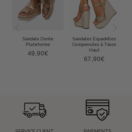
Sandale Dorée
Sandales Espadrilles
t
Plateforme
Compensées à Talon
Haut
49,90€
49,90€
Prix
67,90€
,90€
67,90€
régulier
Prix
régulier
SERVICE CLIENT
PAIEMENTS