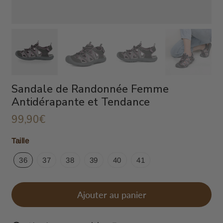
Sandale de Randonnée Femme
Antidérapante et Tendance
99,90€
99,90€
Unit
Taille
price
36
37
38
39
40
41
Ajouter au panier