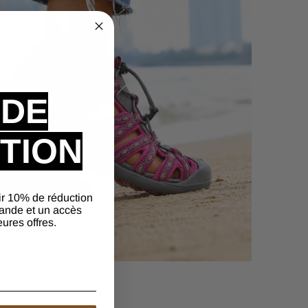
 DE
TION
ir 10% de réduction
ande et un accès
eures offres.