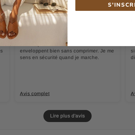
S'INSCR
Manon R.
E
J’ai les pieds sensibles et ces sandales
L
es
enveloppent bien sans comprimer. Je me
s
sens en sécurité quand je marche.
di
Avis complet
A
Lire plus d'avis