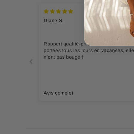
Diane S.
Rapport qualité-prix excellent. Je les ai
portées tous les jours en vacances, ell
n’ont pas bougé !
Avis complet