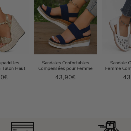
padrilles
Sandales Confortables
Sandale 
 Talon Haut
Compensées pour Femme
Femme Comp
90€
43,90€
43
67,90€
43,90€
Prix
Pri
ier
régulier
rég