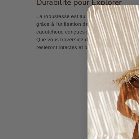
Durabilité pour Explorer
La robustesse est au cœur de ces
sandale
grâce à l'utilisation de simili cuir de haute
caoutchouc conçues pour résister aux terrai
Que vous traversiez des ruisseaux ou escal
resteront intactes et prêtes pour de nouvel