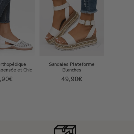
Orthopédique
Sandales Plateforme
Sandal
ensée et Chic
Blanches
Compen
,90€
49,90€
43,90€
49,90€
x
Prix
P
ulier
régulier
r