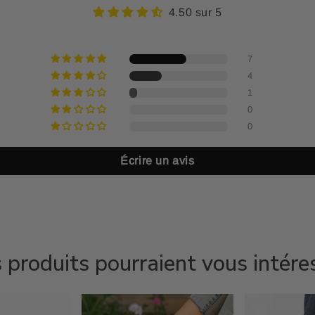
4.50 sur 5
7
4
1
0
0
Écrire un avis
 produits pourraient vous intére