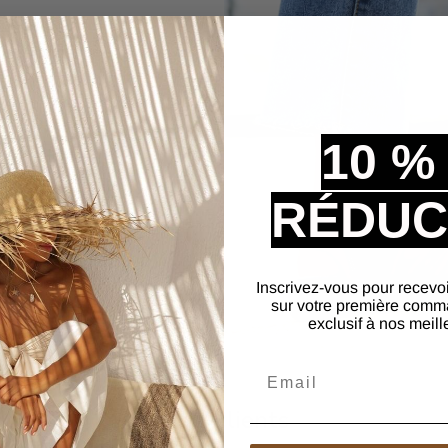
s de randonnée femme
,
 qualité et de semelles en
ns les plus exigeants.
adiez des rochers, elles
10 %
les aventures.
RÉDUC
Inscrivez-vous pour recevo
sur votre première comm
exclusif à nos meill
Email
Avis Clients