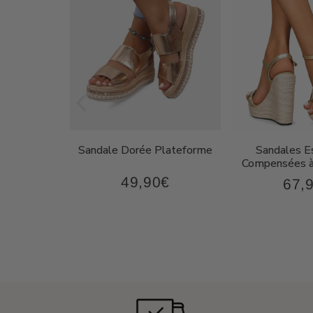
on Femme
Sandale Dorée Plateforme
Sandales Es
oderne
Compensées à
49,90€
€
67,
49,90€
87,90€
Prix
Prix
régulier
régul