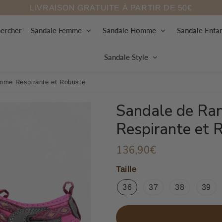
LIVRAISON GRATUITE À PARTIR DE 50€
ercher
Sandale Femme
Sandale Homme
Sandale Enfa
Sandale Style
mme Respirante et Robuste
Sandale de R
Respirante et 
136,90€
136,90€
Unit
price
Taille
36
37
38
39