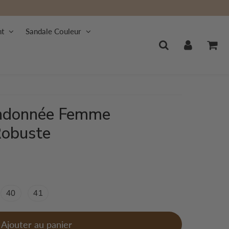
nt
Sandale Couleur
andonnée Femme
Robuste
40
41
Ajouter au panier