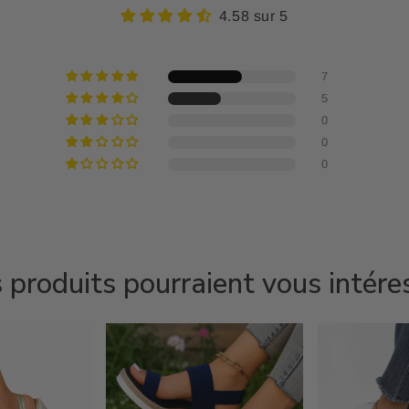
4.58 sur 5
7
5
0
0
0
 produits pourraient vous intére