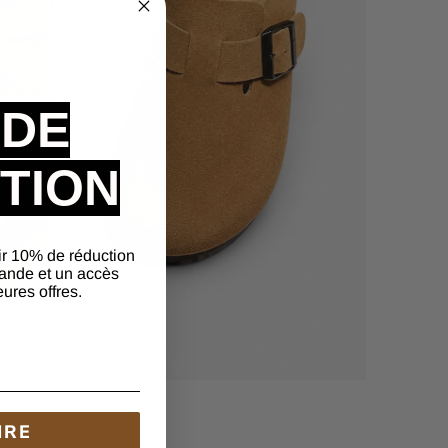
 DE
TION
ir 10% de réduction
ande et un accès
eures offres.
IRE