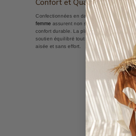
Confort et Qualité
Confectionnées en daim de première quali
femme
assurent non seulement un look élé
confort durable. La plateforme soigneusem
soutien équilibré tout au long de la journé
aisée et sans effort.