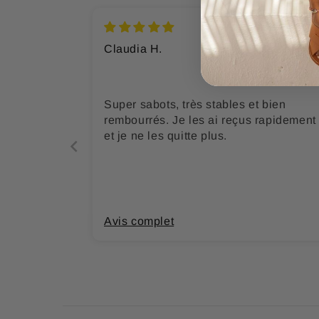
Claudia H.
Super sabots, très stables et bien
rembourrés. Je les ai reçus rapidement
et je ne les quitte plus.
Avis complet