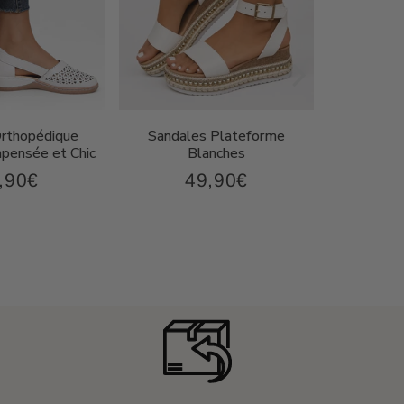
Orthopédique
Sandales Plateforme
Sandal
ensée et Chic
Blanches
Compen
,90€
49,90€
43,90€
49,90€
x
Prix
P
ulier
régulier
r