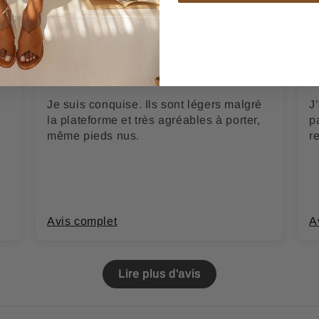
Noëlla Q.
C
Je suis conquise. Ils sont légers malgré
J
la plateforme et très agréables à porter,
p
même pieds nus.
r
Avis complet
A
Lire plus d'avis