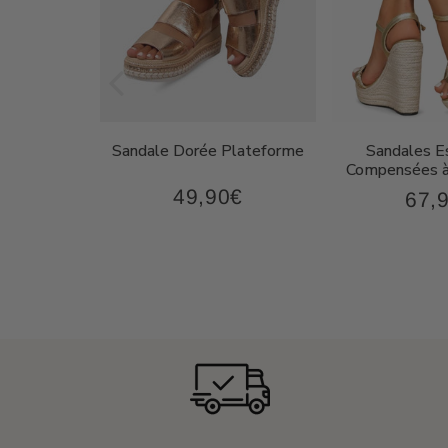
on Femme
Sandale Dorée Plateforme
Sandales Es
oderne
Compensées à
49,90€
€
67,
49,90€
87,90€
Prix
Prix
régulier
régul