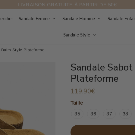
LIVRAISON GRATUITE À PARTIR DE 50€
ercher
Sandale Femme
Sandale Homme
Sandale Enfa
Sandale Style
Daim Style Plateforme
Sandale Sabot
Plateforme
119,90€
119,90€
Unit
price
Taille
35
36
37
38