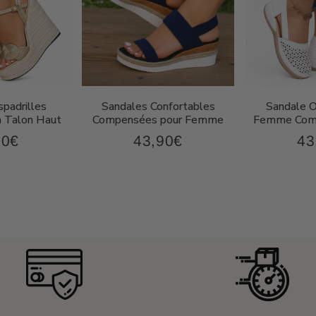
padrilles
Sandales Confortables
Sandale 
 Talon Haut
Compensées pour Femme
Femme Comp
90€
43,90€
43
67,90€
43,90€
Prix
Pri
ier
régulier
rég