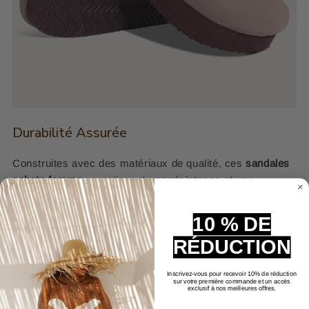
Durabilité Assurée
Construites avec des matériaux de qualité, ces
sandales
sabots femme
garantissent une résistance et une
durabilité exceptionnelles. Le faux daim haut de gamme et
la semelle solide en thermoplastique résistent aux défis
10 % DE
du quotidien, vous assurant de rester stylée saison après
RÉDUCTION
saison.
Inscrivez-vous pour recevoir 10% de réduction
sur votre première commande et un accès
exclusif à nos meilleures offres.
Avis Clients
Email