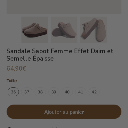
Sandale Sabot Femme Effet Daim et
Semelle Épaisse
64,90€
64,90€
Unit
Taille
price
36
37
38
39
40
41
42
Ajouter au panier