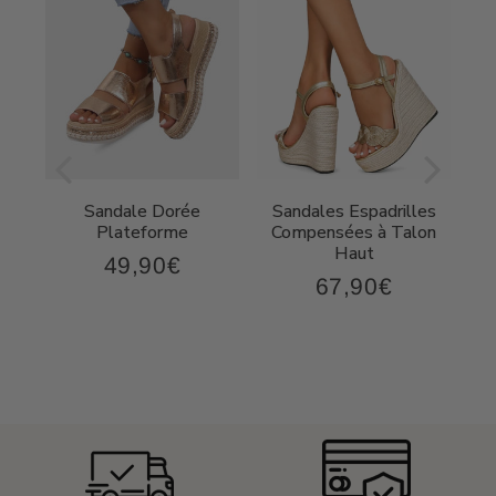
Sandale Dorée
Sandales Espadrilles
t
Plateforme
Compensées à Talon
Haut
49,90€
49,90€
Prix
67,90€
,90€
67,90€
régulier
Prix
régulier