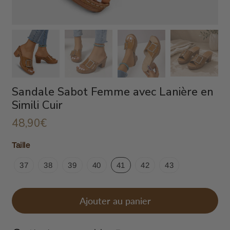
Sandale Sabot Femme avec Lanière en
Simili Cuir
48,90€
48,90€
Unit
Taille
price
37
38
39
40
41
42
43
Ajouter au panier