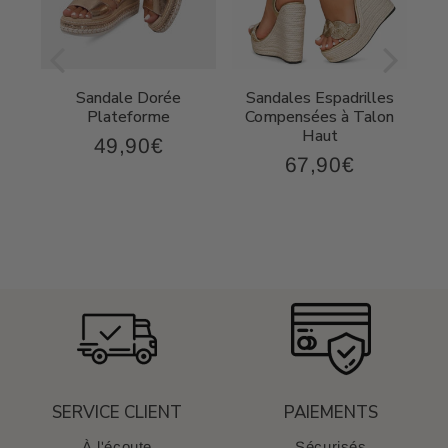
Sandale Dorée
Sandales Espadrilles
t
Plateforme
Compensées à Talon
Haut
49,90€
49,90€
Prix
67,90€
,90€
67,90€
régulier
Prix
régulier
SERVICE CLIENT
PAIEMENTS
À l'écoute
Sécurisés