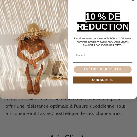
10 % DE
RÉDUCTION
Inscrivez-vous pour recevoir 10% de réduction
sur votre première commande et un accès
exclusif à nos meilleures offres.
Email
Durabilité et Style
BÉNÉFICIER DE L'OFFRE
Fabriquées avec des matériaux de qualité, ces
sandales
S'INSCRIRE
sabots femme
promettent non seulement une longue
durée de vie, mais aussi un maintien du style au fil du
temps. Le simili cuir et le caoutchouc s'unissent pour
offrir une résistance optimale à l'usure quotidienne, tout
en conservant l'aspect esthétique de ces chaussures.