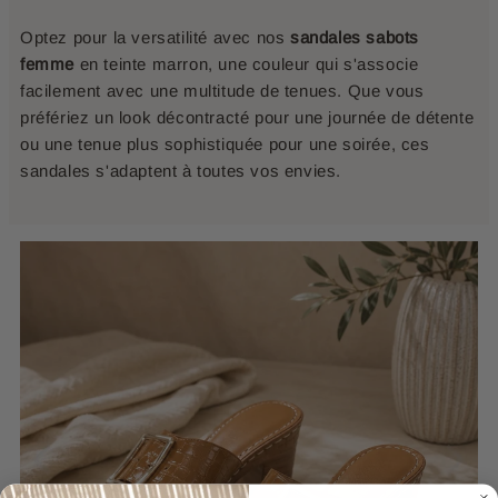
Optez pour la versatilité avec nos
sandales sabots
femme
en teinte marron, une couleur qui s'associe
facilement avec une multitude de tenues. Que vous
préfériez un look décontracté pour une journée de détente
ou une tenue plus sophistiquée pour une soirée, ces
sandales s'adaptent à toutes vos envies.