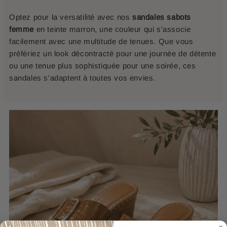
Optez pour la versatilité avec nos
sandales sabots
femme
en teinte marron, une couleur qui s'associe
facilement avec une multitude de tenues. Que vous
préfériez un look décontracté pour une journée de détente
ou une tenue plus sophistiquée pour une soirée, ces
sandales s'adaptent à toutes vos envies.