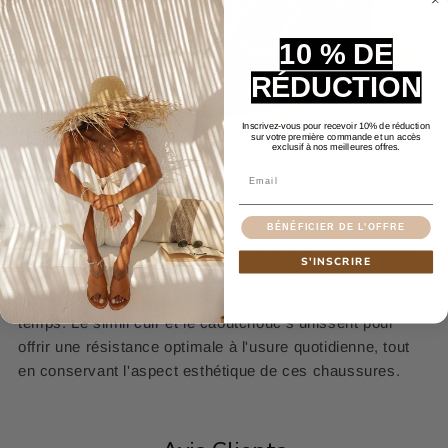
10 % DE
RÉDUCTION
Inscrivez-vous pour recevoir 10% de réduction
sur votre première commande et un accès
exclusif à nos meilleures offres.
Email
Durabilité et Style
BÉNÉFICIER DE L'OFFRE
Fabriquées avec des matériaux de qualité, ces
sandales
S'INSCRIRE
sabots femme
promettent non seulement une longue
durée de vie, mais aussi un maintien du style au fil du
temps. Le simili cuir et le caoutchouc s'unissent pour
offrir une résistance optimale à l'usure quotidienne, tout
en conservant l'aspect esthétique de ces chaussures.