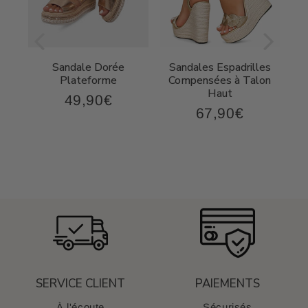
ée
Sandale Dorée
Sandales Espadrilles
ec
Plateforme
Compensées à Talon
Haut
49,90€
49,90€
Prix
67,90€
,90€
67,90€
régulier
Prix
régulier
SERVICE CLIENT
PAIEMENTS
À l'écoute
Sécurisés