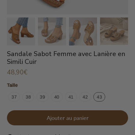
Sandale Sabot Femme avec Lanière en
Simili Cuir
48,90€
48,90€
Unit
Taille
price
37
38
39
40
41
42
43
Ajouter au panier