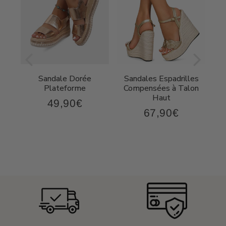
Sandale Dorée
Sandales Espadrilles
t
Plateforme
Compensées à Talon
Haut
49,90€
49,90€
Prix
67,90€
,90€
67,90€
régulier
Prix
régulier