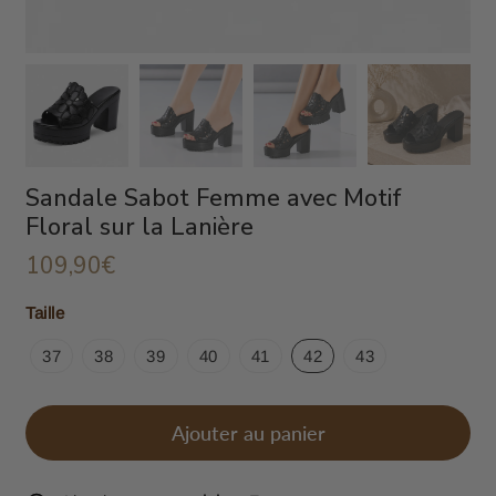
Sandale Sabot Femme avec Motif
Floral sur la Lanière
109,90€
109,90€
Unit
Taille
price
37
38
39
40
41
42
43
Ajouter au panier