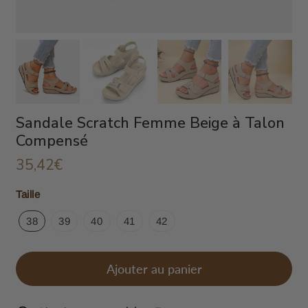
Sandale Scratch Femme Beige à Talon
Compensé
35,42€
35,42€
Unit
Taille
price
38
39
40
41
42
Ajouter au panier