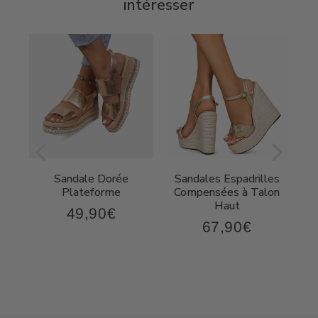
intéresser
Sandale Dorée
Sandales Espadrilles
t
Plateforme
Compensées à Talon
Haut
49,90€
49,90€
Prix
67,90€
,90€
67,90€
régulier
Prix
régulier