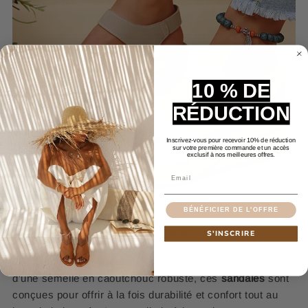
10 % DE
RÉDUCTION
Inscrivez-vous pour recevoir 10% de réduction
sur votre première commande et un accès
exclusif à nos meilleures offres.
Email
BÉNÉFICIER DE L'OFFRE
Une Expérience Incomparable
S'INSCRIRE
Confectionnées avec soin à partir de simili cuir et dotées
d'une semelle en caoutchouc robuste, ces
sandales
sont
conçues pour offrir à la fois durabilité et confort tout au