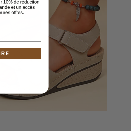
ir 10% de réduction
ande et un accès
eures offres.
IRE