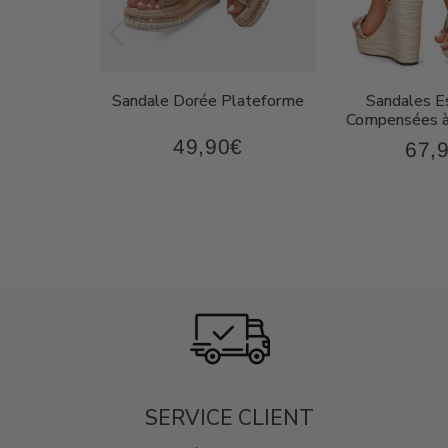
on Femme
Sandale Dorée Plateforme
Sandales Es
oderne
Compensées à
49,90€
€
67,
49,90€
87,90€
Prix
Prix
régulier
régul
SERVICE CLIENT