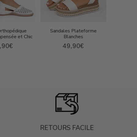
Orthopédique
Sandales Plateforme
Sandal
ensée et Chic
Blanches
Compen
,90€
49,90€
43,90€
49,90€
x
Prix
P
ulier
régulier
r
RETOURS FACILE