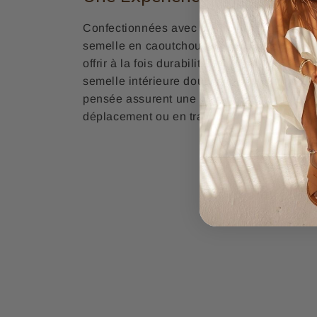
Confectionnées avec soin à partir de simili 
semelle en caoutchouc robuste, ces
sanda
offrir à la fois durabilité et confort tout au 
semelle intérieure doucement rembourrée et
pensée assurent une marche aisée, que vo
déplacement ou en train de profiter d'un m