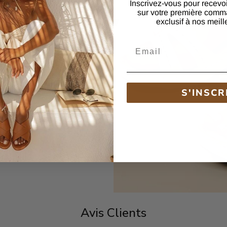
Inscrivez-vous pour recevo
sur votre première comm
cuir et dotées d'une
exclusif à nos meill
les
sont conçues pour
long de la journée. La
Email
 la structure bien
us soyez en
oment de détente.
S'INSCR
Avis Clients