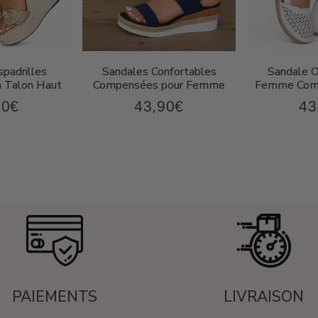
padrilles
Sandales Confortables
Sandale 
 Talon Haut
Compensées pour Femme
Femme Comp
90€
43,90€
43
67,90€
43,90€
Prix
Pri
ier
régulier
rég
PAIEMENTS
LIVRAISON