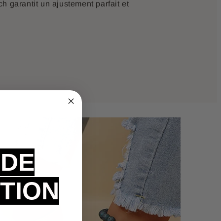
h garantit un ajustement parfait et
 DE
TION