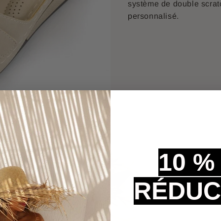
système de double scratc
personnalisé.
10 %
RÉDUC
e