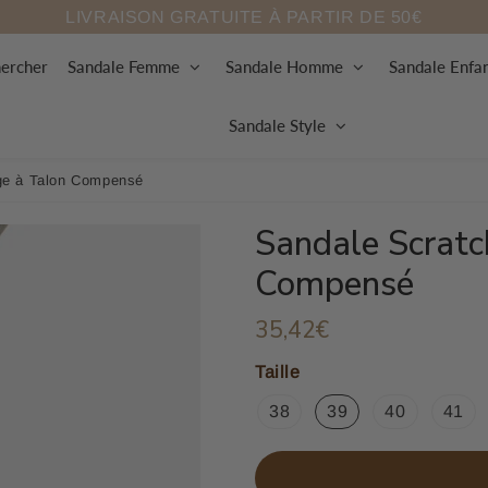
LIVRAISON GRATUITE À PARTIR DE 50€
ercher
Sandale Femme
Sandale Homme
Sandale Enfa
Sandale Style
ge à Talon Compensé
Sandale Scrat
Compensé
35,42€
35,42€
Unit
price
Taille
38
39
40
41