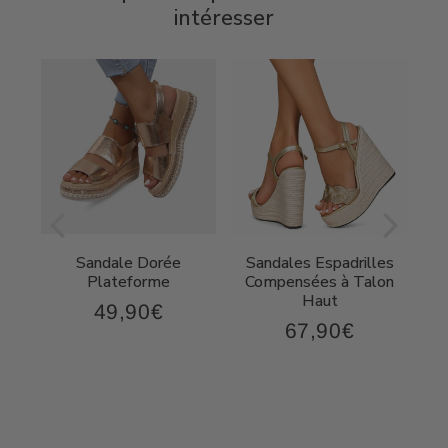
intéresser
Sandale Dorée
Sandales Espadrilles
t
Plateforme
Compensées à Talon
Haut
49,90€
49,90€
Prix
67,90€
,90€
67,90€
régulier
Prix
régulier