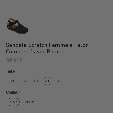
Sandale Scratch Femme à Talon
Compensé avec Boucle
38,90€
38,90€
Unit
Taille
price
38
39
40
41
42
Couleur
Noir
Violet