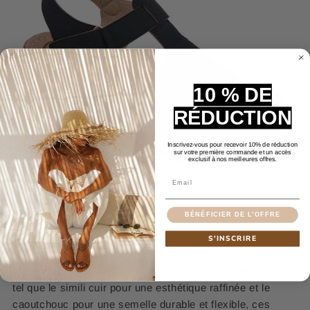
10 % DE
RÉDUCTION
Inscrivez-vous pour recevoir 10% de réduction
sur votre première commande et un accès
exclusif à nos meilleures offres.
Email
BÉNÉFICIER DE L'OFFRE
Qualité Supérieure
S'INSCRIRE
Confectionnées à partir de matériaux de première qualité,
tel que le simili cuir pour une esthétique raffinée et le
caoutchouc pour une semelle durable et flexible, ces