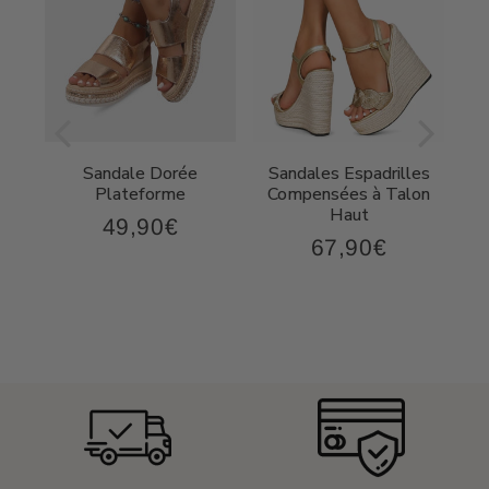
Sandale Dorée
Sandales Espadrilles
t
Plateforme
Compensées à Talon
Haut
49,90€
49,90€
Prix
67,90€
,90€
67,90€
régulier
Prix
régulier