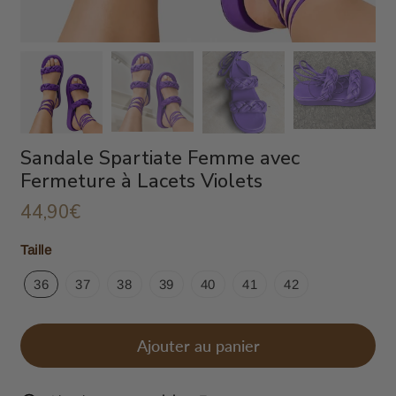
Sandale Spartiate Femme avec
Fermeture à Lacets Violets
44,90€
44,90€
Unit
Taille
price
36
37
38
39
40
41
42
Ajouter au panier