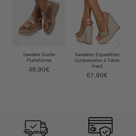
Sandale Dorée
Sandales Espadrilles
t
Plateforme
Compensées à Talon
Haut
49,90€
49,90€
Prix
67,90€
,90€
67,90€
régulier
Prix
régulier