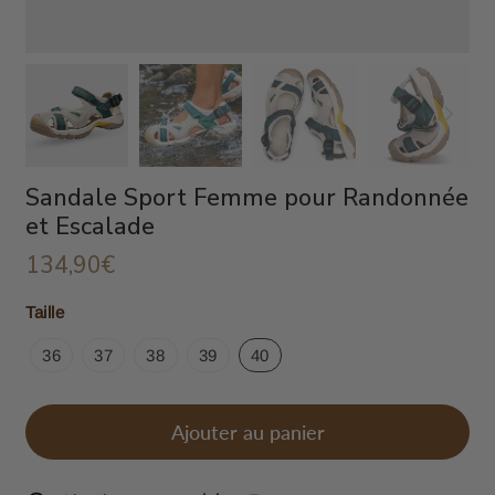
Sandale Sport Femme pour Randonnée
et Escalade
134,90€
134,90€
Unit
Taille
price
36
37
38
39
40
Ajouter au panier