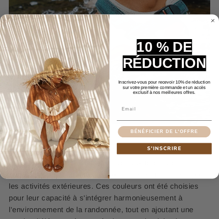
10 % DE
RÉDUCTION
Inscrivez-vous pour recevoir 10% de réduction
sur votre première commande et un accès
exclusif à nos meilleures offres.
Email
BÉNÉFICIER DE L'OFFRE
Harmonie de Couleurs
S'INSCRIRE
La combinaison de beige et de vert confère à ces
sandales sports femme
un look naturel et frais, idéal pour
les activités extérieures. Ces couleurs ont été choisies
pour leur capacité à s'intégrer harmonieusement à
l'environnement de la randonnée, tout en ajoutant une