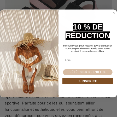
10 % DE
RÉDUCTION
Inscrivez-vous pour recevoir 10% de réduction
sur votre première commande et un accès
exclusif à nos meilleures offres.
Email
BÉNÉFICIER DE L'OFFRE
Pour un Look Dynamique
S'INSCRIRE
Avec son design vibrant en rose et noir, ces
sandales
sport femme
ajoutent une touche de couleur à votre tenue
sportive. Parfaite pour celles qui souhaitent allier
fonctionnalité et esthétique, elles vous permettront de
vous démarquer, que vous soyez en randonnée, à la