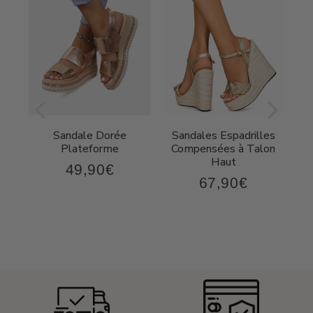
Sandale Dorée
Sandales Espadrilles
t
Plateforme
Compensées à Talon
Haut
49,90€
49,90€
Prix
67,90€
,90€
67,90€
régulier
Prix
régulier