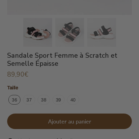
Sandale Sport Femme à Scratch et
Semelle Épaisse
89,90€
89,90€
Unit
Taille
price
36
37
38
39
40
Ajouter au panier