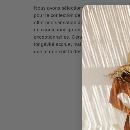
Nous avons sélectionné avec soin des maté
pour la confection de cette
sandale
. Le sim
offre une sensation de douceur et de confor
en caoutchouc garantit une durabilité et u
exceptionnelles. Cette combinaison assur
longévité accrue, mais aussi une expérien
quelle que soit la destination.