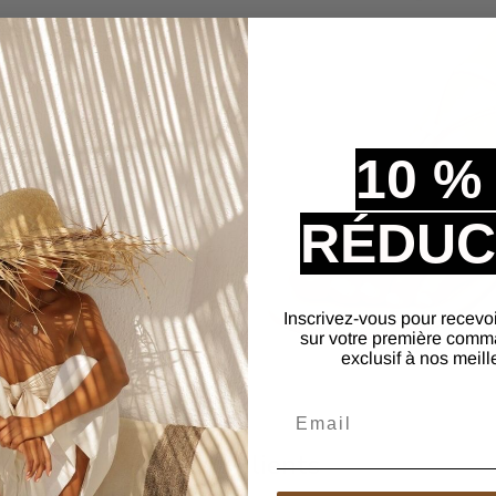
riaux de premier choix
ili cuir pour les lanières
t, tandis que la semelle
ne adhérence
e non seulement une
10 %
ce de marche agréable,
RÉDUC
Inscrivez-vous pour recevo
sur votre première comm
exclusif à nos meill
Email
Avis Clients