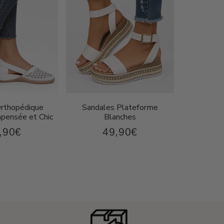
Orthopédique
Sandales Plateforme
Sandal
ensée et Chic
Blanches
Compen
,90€
49,90€
43,90€
49,90€
x
Prix
P
ulier
régulier
r