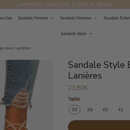
LIVRAISON GRATUITE À PARTIR DE 50€
ercher
Sandale Femme
Sandale Homme
Sandale Enfa
Sandale Style
ige avec Lanières
Sandale Style 
Lanières
23,90€
23,90€
Unit
price
Taille
38
39
40
41