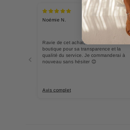
Noémie N.
Ravie de cet achat, vraiment. Merci à la
boutique pour sa transparence et la
qualité du service. Je commanderai à
nouveau sans hésiter 😊
Avis complet