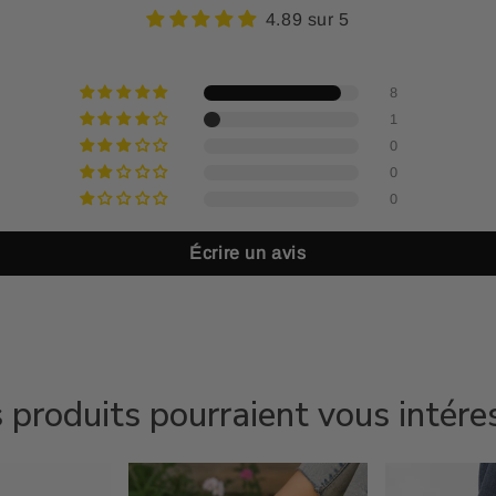
4.89 sur 5
8
1
0
0
0
Écrire un avis
 produits pourraient vous intére