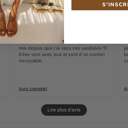
S'INSCR
Romane H.
M
Je recommande cette boutique autour de
J
moi depuis que j’ai reçu ces sandales 💛.
j
Elles vont avec tout et sont d’un confort
b
incroyable.
c
Avis complet
A
Lire plus d'avis