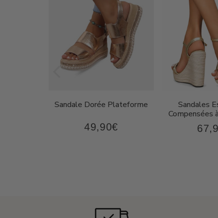
on Femme
Sandale Dorée Plateforme
Sandales Es
oderne
Compensées à
49,90€
€
67,
49,90€
87,90€
Prix
Prix
régulier
régul