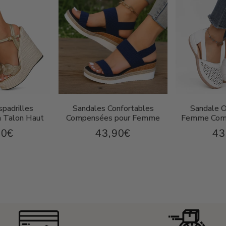
padrilles
Sandales Confortables
Sandale 
 Talon Haut
Compensées pour Femme
Femme Comp
90€
43,90€
43
67,90€
43,90€
Prix
Pri
ier
régulier
rég