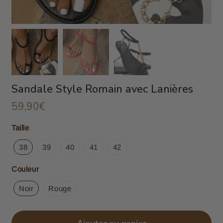
Sandale Style Romain avec Lanières
59,90€
59,90€
Unit
Taille
price
38
39
40
41
42
Couleur
Noir
Rouge