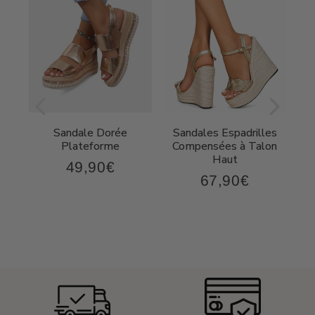
Sandale Dorée
Sandales Espadrilles
t
Plateforme
Compensées à Talon
Haut
49,90€
49,90€
Prix
67,90€
,90€
67,90€
régulier
Prix
régulier