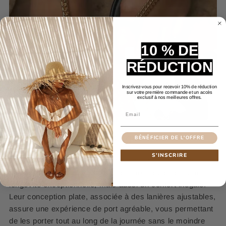
10 % DE
RÉDUCTION
Inscrivez-vous pour recevoir 10% de réduction
sur votre première commande et un accès
exclusif à nos meilleures offres.
Email
Confort et Qualité Sans Égal
BÉNÉFICIER DE L'OFFRE
S'INSCRIRE
Fabriquées avec soin à partir de simili cuir de haute
qualité, ces
sandales
garantissent non seulement une
longévité exceptionnelle, mais aussi un confort inégalé.
Leur conception plate, associée à des lanières ajustables,
assure une expérience de port agréable, vous permettant
de les porter tout au long de la journée sans le moindre