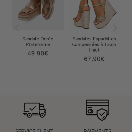
Sandale Dorée
Sandales Espadrilles
t
Plateforme
Compensées à Talon
Haut
49,90€
49,90€
Prix
67,90€
,90€
67,90€
régulier
Prix
régulier
SERVICE CLIENT
PAIEMENTS