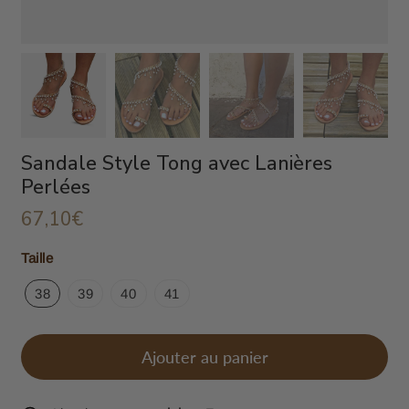
Sandale Style Tong avec Lanières
Perlées
67,10€
67,10€
Unit
Taille
price
38
39
40
41
Ajouter au panier