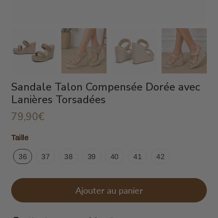
Sandale Talon Compensée Dorée avec
Lanières Torsadées
79,90€
79,90€
Unit
Taille
price
36
37
38
39
40
41
42
Ajouter au panier