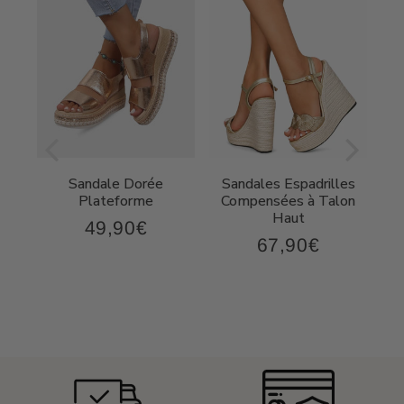
Sandale Dorée
Sandales Espadrilles
t
Plateforme
Compensées à Talon
Haut
49,90€
49,90€
Prix
67,90€
,90€
67,90€
régulier
Prix
régulier