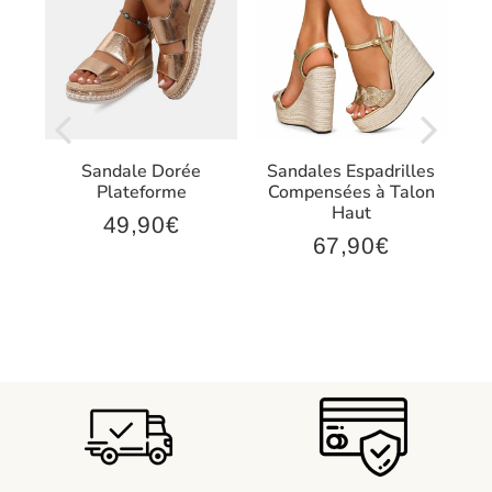
Sandale Dorée
Sandales Espadrilles
t
Plateforme
Compensées à Talon
Haut
49,90€
49,90€
Prix
67,90€
,90€
67,90€
régulier
Prix
régulier