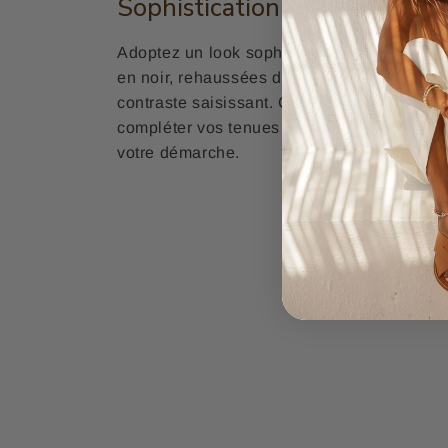
Sophistication en Noir et Do
Adoptez un look sophistiqué avec ces
sand
en noir, rehaussées de lanières et d'un tal
contraste saisissant. Cette combinaison élé
compléter vos tenues de soirée, ajoutant u
votre démarche.