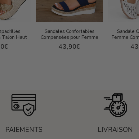
padrilles
Sandales Confortables
Sandale 
 Talon Haut
Compensées pour Femme
Femme Comp
90€
43,90€
43
67,90€
43,90€
Prix
Pri
ier
régulier
rég
PAIEMENTS
LIVRAISON