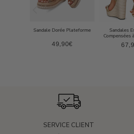
on Femme
Sandale Dorée Plateforme
Sandales Es
oderne
Compensées à
49,90€
€
67,
49,90€
87,90€
Prix
Prix
régulier
régul
SERVICE CLIENT