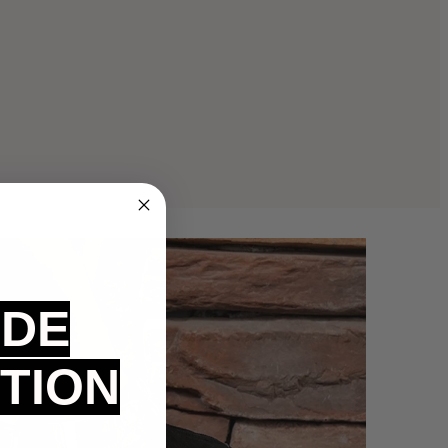
 DE
TION