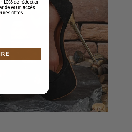
ir 10% de réduction
ande et un accès
eures offres.
IRE