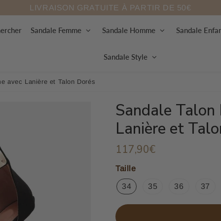
LIVRAISON GRATUITE À PARTIR DE 50€
ercher
Sandale Femme
Sandale Homme
Sandale Enfa
Sandale Style
e avec Lanière et Talon Dorés
Sandale Talon
Lanière et Tal
117,90€
117,90€
Unit
price
Taille
34
35
36
37