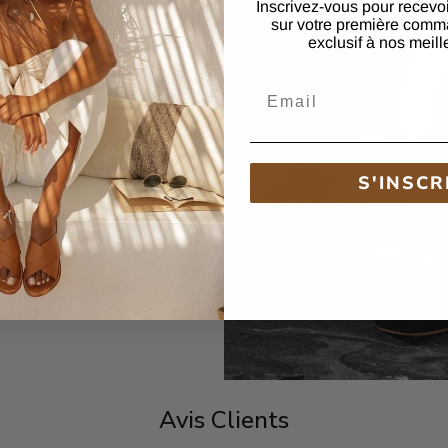
ré
Inscrivez-vous pour recevo
sur votre première comm
exclusif à nos meill
ales talons hauts femme
on dorés pour un
Email
gante est parfaite pour
ne note d'opulence à
S'INSCR
Avis Clients