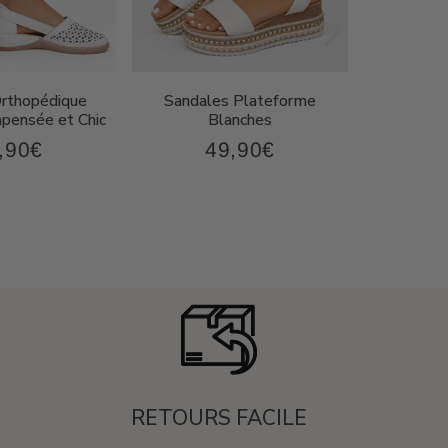
Orthopédique
Sandales Plateforme
Sandal
ensée et Chic
Blanches
Compen
,90€
49,90€
43,90€
49,90€
x
Prix
P
ulier
régulier
r
RETOURS FACILE