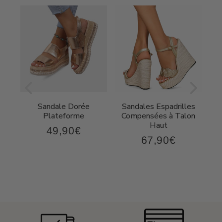
Sandale Dorée
Sandales Espadrilles
t
Plateforme
Compensées à Talon
Haut
49,90€
49,90€
Prix
67,90€
,90€
67,90€
régulier
Prix
régulier