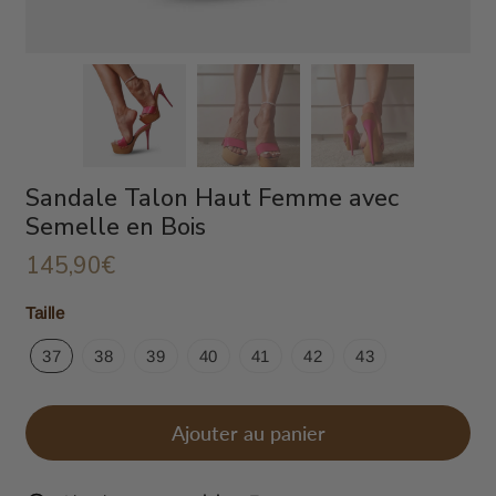
Sandale Talon Haut Femme avec
Semelle en Bois
145,90€
145,90€
Unit
Taille
price
37
38
39
40
41
42
43
Ajouter au panier