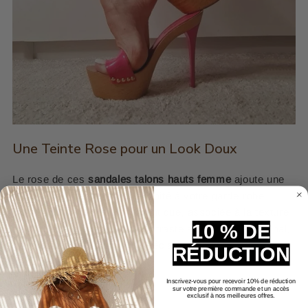
Une Teinte Rose pour un Look Doux
Le rose de ces
sandales talons hauts femme
ajoute une
touche de douceur et de féminité à votre garde-robe.
Cette couleur tendre et romantique, associée à la texture
10 % DE
naturelle du bois, crée un contraste saisissant et original,
parfait pour les occasions spéciales comme pour le
RÉDUCTION
quotidien.
Inscrivez-vous pour recevoir 10% de réduction
sur votre première commande et un accès
exclusif à nos meilleures offres.