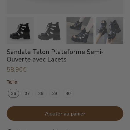
Sandale Talon Plateforme Semi-
Ouverte avec Lacets
58,90€
58,90€
Unit
Taille
price
36
37
38
39
40
Ajouter au panier