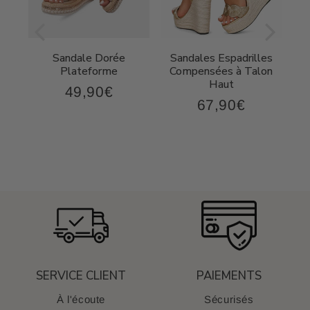
Sandale Dorée
Sandales Espadrilles
t
Plateforme
Compensées à Talon
Haut
49,90€
49,90€
Prix
67,90€
,90€
67,90€
régulier
Prix
régulier
SERVICE CLIENT
PAIEMENTS
À l'écoute
Sécurisés