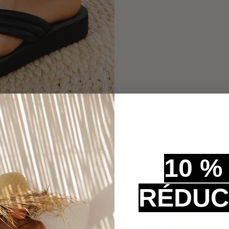
10 %
RÉDUC
n Confort