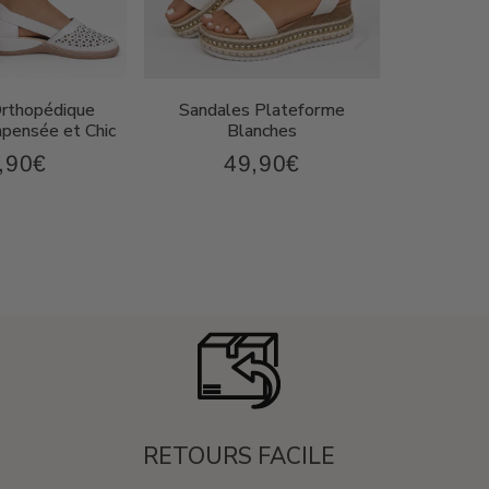
Orthopédique
Sandales Plateforme
Sandal
ensée et Chic
Blanches
Compen
,90€
49,90€
43,90€
49,90€
x
Prix
P
ulier
régulier
r
RETOURS FACILE