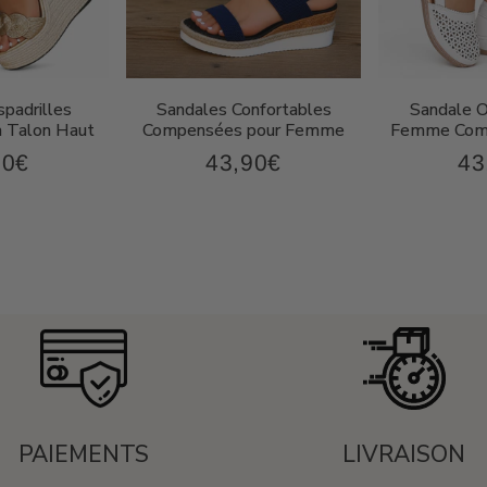
padrilles
Sandales Confortables
Sandale 
 Talon Haut
Compensées pour Femme
Femme Comp
90€
43,90€
43
67,90€
43,90€
Prix
Pri
ier
régulier
rég
PAIEMENTS
LIVRAISON