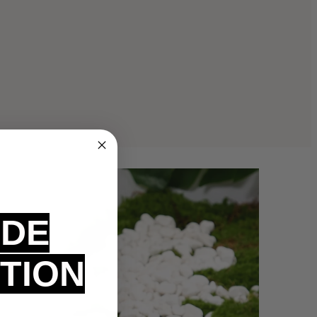
 DE
TION