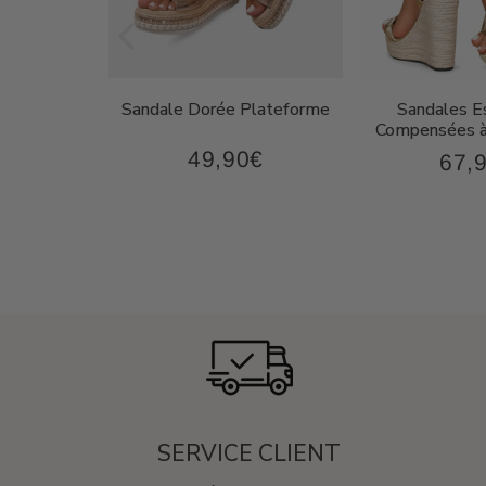
on Femme
Sandale Dorée Plateforme
Sandales Es
oderne
Compensées à
49,90€
€
67,
49,90€
87,90€
Prix
Prix
régulier
régul
SERVICE CLIENT