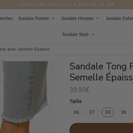
LIVRAISON GRATUITE À PARTIR DE 50€
ercher
Sandale Femme
Sandale Homme
Sandale Enfa
Sandale Style
ère avec Semelle Épaisse
Sandale Tong 
Semelle Épaiss
39,90€
39,90€
Unit
price
Taille
36
37
38
39