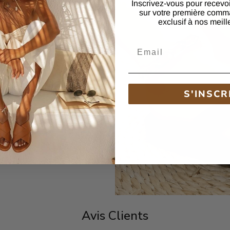
Inscrivez-vous pour recevo
sur votre première comm
exclusif à nos meill
du latex crée des
Email
confortable. La semelle
 design léger de la
able tout au long de la
S'INSCR
Avis Clients