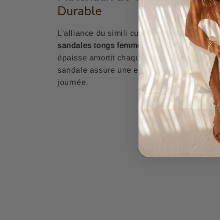
Durable
L'alliance du simili cuir, du caoutchouc et 
sandales tongs femme
à la fois durable et 
épaisse amortit chaque pas, pendant que le
sandale assure une expérience de port agré
journée.