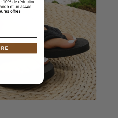
ir 10% de réduction
ande et un accès
eures offres.
IRE