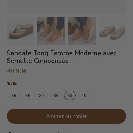
Sandale Tong Femme Moderne avec
Semelle Compensée
49,90€
49,90€
Unit
Taille
price
35
36
37
38
39
40
Ajouter au panier