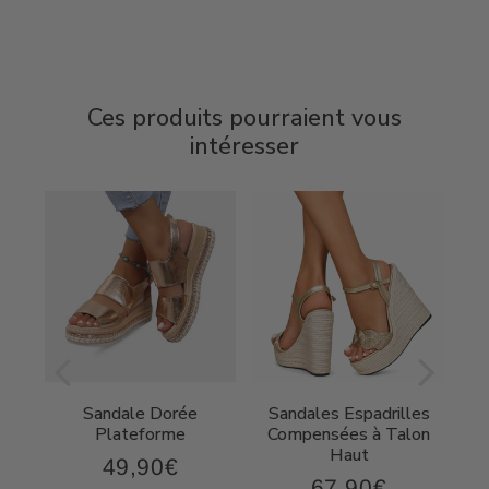
Ces produits pourraient vous
intéresser
Sandale Dorée
Sandales Espadrilles
t
Plateforme
Compensées à Talon
Haut
49,90€
49,90€
Prix
67,90€