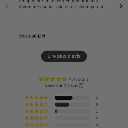
trompée sur la couleur en commandant,
ag
dommage que les photos ne soient pas un
p
peu plus claires.
Avis complet
A
Lire plus d'avis
4.42 sur 5
Basé sur 12 avis
6
5
1
0
0