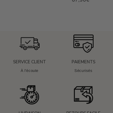
,90€
67,90€
régulier
Prix
régulier
SERVICE CLIENT
PAIEMENTS
À l'écoute
Sécurisés