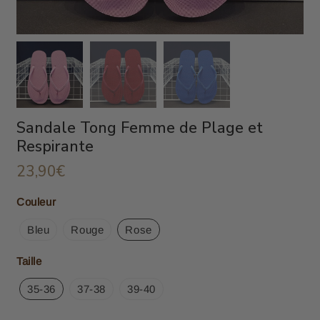
Sandale Tong Femme de Plage et
Respirante
23,90€
23,90€
Unit
Couleur
price
Bleu
Rouge
Rose
Taille
35-36
37-38
39-40