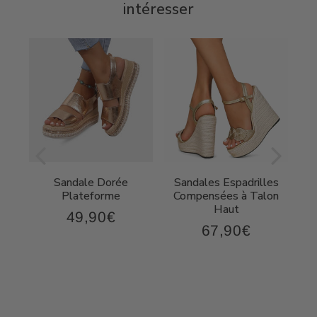
intéresser
Sandale Dorée
Sandales Espadrilles
t
Plateforme
Compensées à Talon
Haut
49,90€
49,90€
Prix
67,90€
,90€
67,90€
régulier
Prix
régulier