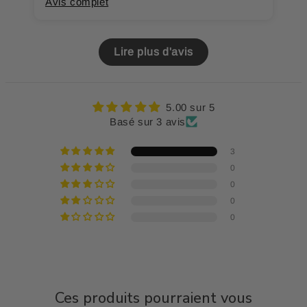
Avis complet
A
Lire plus d'avis
5.00 sur 5
Basé sur 3 avis
3
0
0
0
0
Ces produits pourraient vous