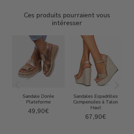
Ces produits pourraient vous
intéresser
Sandale Dorée
Sandales Espadrilles
t
Plateforme
Compensées à Talon
Haut
49,90€
49,90€
Prix
67,90€
,90€
67,90€
régulier
Prix
régulier