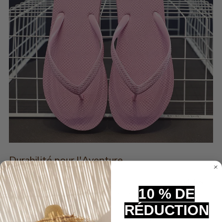
Durabilité pour l'Aventure
Conçues pour résister à l'eau et au sable, ces
sandales
10 % DE
tongs femme
sont aussi robustes qu'élégantes. Leur
composition en matériaux résistants assure une durabilité
RÉDUCTION
à toute épreuve, vous permettant de profiter pleinement