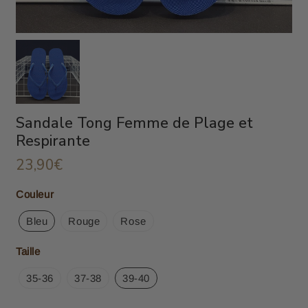
Sandale Tong Femme de Plage et
Respirante
23,90€
23,90€
Unit
Couleur
price
Bleu
Rouge
Rose
Taille
35-36
37-38
39-40