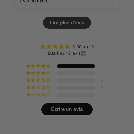
Avis complet
A
Lire plus d'avis
5.00 sur 5
Basé sur 3 avis
3
0
0
0
0
Écrire un avis