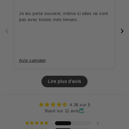
Je les porte souvent, même si elles ne vont
Fr
pas avec toutes mes tenues.
So
m
Avis complet
A
Lire plus d'avis
4.36 sur 5
Basé sur 11 avis
5