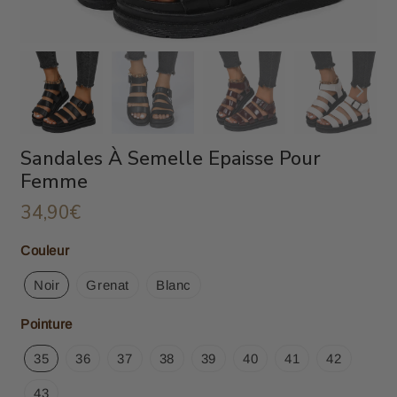
Sandales À Semelle Epaisse Pour
Femme
34,90€
34,90€
Unit
Couleur
price
Noir
Grenat
Blanc
Pointure
35
36
37
38
39
40
41
42
43