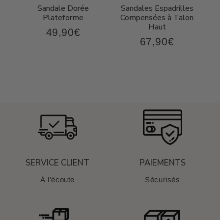
Sandale Dorée
Sandales Espadrilles
t
Plateforme
Compensées à Talon
Haut
49,90€
49,90€
Prix
67,90€
,90€
67,90€
régulier
Prix
régulier
SERVICE CLIENT
PAIEMENTS
À l'écoute
Sécurisés