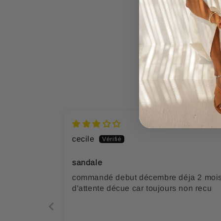
cecile
sandale
commandé debut décembre déja 2 moi
d'attente décue car toujours non recu