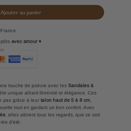
Ajouter au panier
France
epôts
avec amour
♥
l une touche de poésie avec les
Sandales à
èle unique alliant féminité et élégance. Ces
e pas grâce à leur
talon haut de 5 à 8 cm
,
houette tout en gardant un bon confort. Avec
sée
, elles attirent tous les regards, que ce soit
rée d'été.