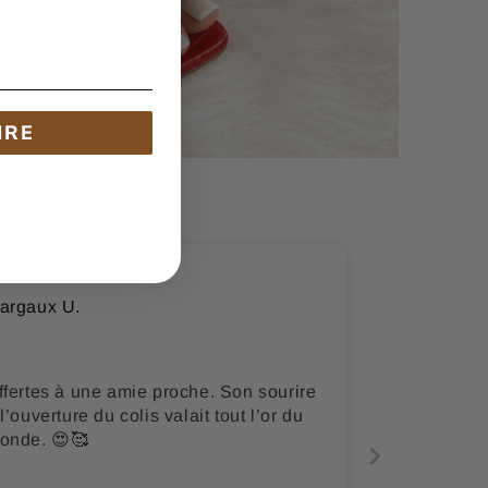
IRE
argaux U.
ffertes à une amie proche. Son sourire
l’ouverture du colis valait tout l’or du
onde. 😍🥰