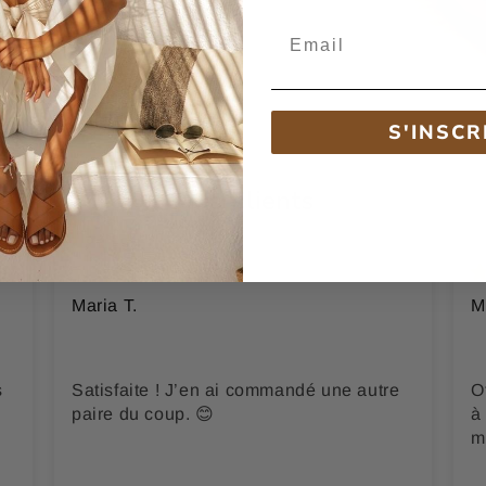
Email
S'INSCR
Avis Clients
Maria T.
M
s
Satisfaite ! J’en ai commandé une autre
O
paire du coup. 😊
à 
m