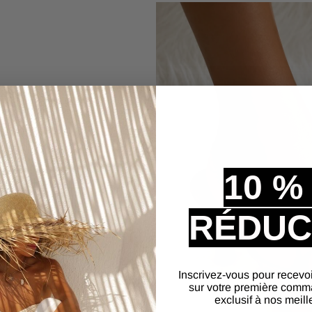
ivales
 associées à une robe
ure à la fois
ompagner le quotidien,
10 %
 entre
style et praticité
.
 dans des modèles comme
RÉDUC
r un maintien optimal et
tail qui fait la
ble, idéale pour marcher
s sols irréguliers.
Inscrivez-vous pour recevo
sur votre première comm
exclusif à nos meill