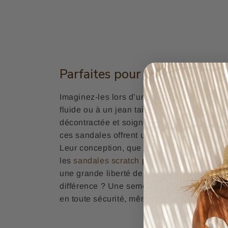
Parfaites pour vos sorties est
Imaginez-les lors d’un brunch en terrasse,
fluide ou à un jean taille haute pour une all
décontractée et soignée. Pensées pour acc
ces sandales offrent un excellent équilibre
Leur conception, que l’on retrouve aussi
les
sandales scratch pour homme
, mise su
une grande liberté de mouvement. Le petit dé
différence ? Une semelle antidérapante fia
en toute sécurité, même sur des pavés ou de