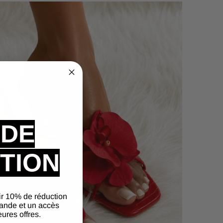
 DE
TION
ir 10% de réduction
ande et un accès
eures offres.