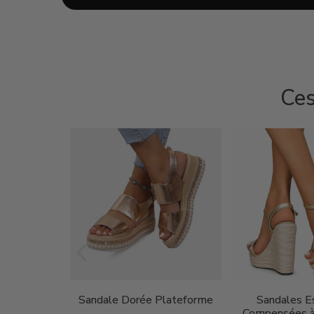
Ces
on Femme
Sandale Dorée Plateforme
Sandales Es
oderne
Compensées à