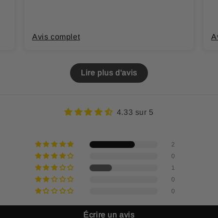
Avis complet
A
Lire plus d'avis
4.33 sur 5
2
0
1
0
0
Écrire un avis