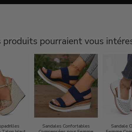
 produits pourraient vous intére
padrilles
Sandales Confortables
Sandale 
 Talon Haut
Compensées pour Femme
Femme Comp