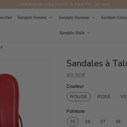
LIVRAISON GRATUITE À PARTIR DE 50€
ercher
Sandale Femme
Sandale Homme
Sandale Enfa
Sandale Style
ur
Sandales à Tal
49,90€
49,90€
Unit
price
Couleur
ROUGE
ROSE
V
Pointure
35
36
37
38