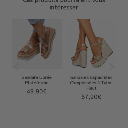
Ces produits pourraient vous
intéresser
Sandale Dorée
Sandales Espadrilles
t
Plateforme
Compensées à Talon
Haut
49,90€
49,90€
Prix
67,90€
,90€
67,90€
régulier
Prix
régulier