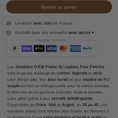
Ajouter au panier
Livraison
avec suivi
en France
Emballé dans nos entrepôts
avec amour
♥
Les
Sandales D’Été Plates Et Légères Pour Femme
sont le parfait mélange de
confort
,
légèreté
et
style
.
Leur design plat, leur
bout ouvert
et leur
matière en PU
souple
en font un indispensable pour la saison estivale.
Enfilez-les en un geste et marchez toute la journée
sans gêne grâce à leur
semelle antidérapante
.
Disponibles en
Rose
,
Noir
et
Argent
, du
35 au 40
, ces
sandales plates sont idéales pour toutes les femmes à
la recherche d’une
paire tendance et facile à porter
au