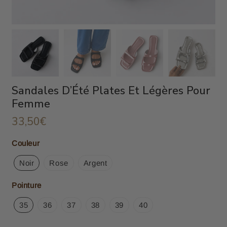
Sandales D’Été Plates Et Légères Pour
Femme
33,50€
33,50€
Unit
Couleur
price
Noir
Rose
Argent
Pointure
35
36
37
38
39
40