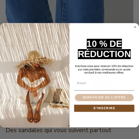
10 % DE
RÉDUCTION
Inscrivez-vous pour recevoir 10% de réduction
sur votre première commande et un accès
exclusif à nos meilleures offres.
Email
BÉNÉFICIER DE L'OFFRE
S'INSCRIRE
Des sandales qui vous suivent partout